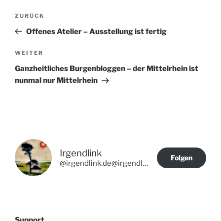
Beitragsnavigation
Vorheriger
ZURÜCK
Beitrag
Offenes Atelier – Ausstellung ist fertig
Nächster
WEITER
Beitrag
Ganzheitliches Burgenbloggen – der Mittelrhein ist
nunmal nur Mittelrhein
Irgendlink
Folgen
@irgendlink.de@irgendlink.de
Support