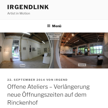
Zum
IRGENDLINK
Inhalt
Artist in Motion
springen
Menü
VERÖFFENTLICHT
22. SEPTEMBER 2014
VON
IRGEND
AM
Offene Ateliers – Verlängerung
neue Öffnungszeiten auf dem
Rinckenhof