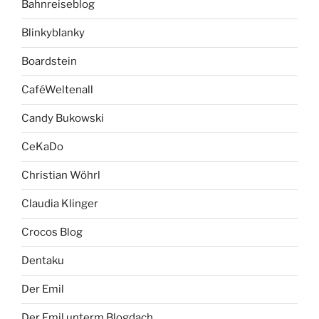
Bahnreiseblog
Blinkyblanky
Boardstein
CaféWeltenall
Candy Bukowski
CeKaDo
Christian Wöhrl
Claudia Klinger
Crocos Blog
Dentaku
Der Emil
Der Emil unterm Blogdach