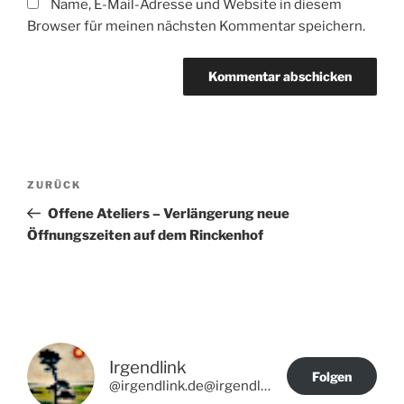
Name, E-Mail-Adresse und Website in diesem
Browser für meinen nächsten Kommentar speichern.
Beitragsnavigation
Vorheriger
ZURÜCK
Beitrag
Offene Ateliers – Verlängerung neue
Öffnungszeiten auf dem Rinckenhof
Irgendlink
Folgen
@irgendlink.de@irgendlink.de