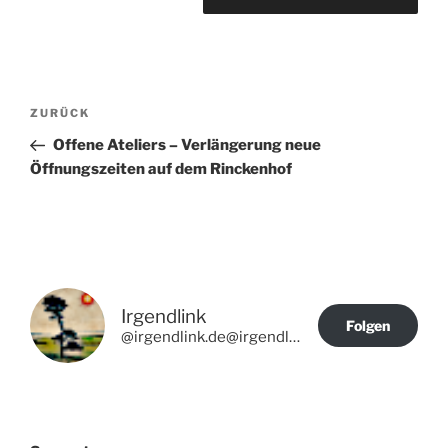
Beitragsnavigation
Vorheriger
ZURÜCK
Beitrag
Offene Ateliers – Verlängerung neue
Öffnungszeiten auf dem Rinckenhof
Irgendlink
Folgen
@irgendlink.de@irgendlink.de