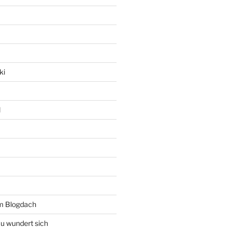
ki
l
rm Blogdach
au wundert sich