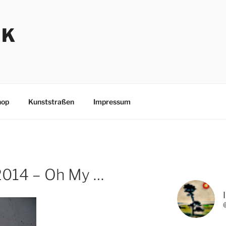
NK
hop
Kunststraßen
Impressum
 2014 – Oh My …