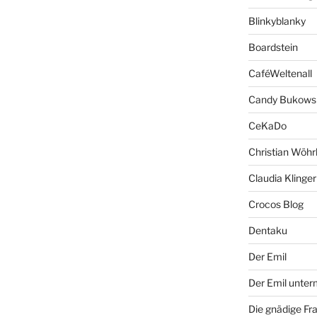
Blinkyblanky
Boardstein
CaféWeltenall
Candy Bukows
CeKaDo
Christian Wöhr
Claudia Klinger
Crocos Blog
Dentaku
Der Emil
Der Emil unte
Die gnädige Fr