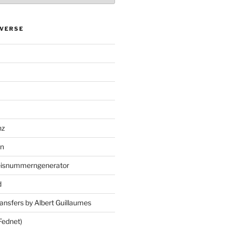
VERSE
nz
en
eisnummerngenerator
d
ansfers by Albert Guillaumes
Fednet)