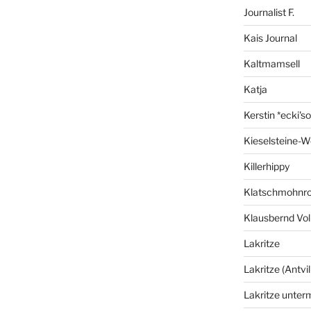
Journalist F.
Kais Journal
Kaltmamsell
Katja
Kerstin *ecki's
Kieselsteine-W
Killerhippy
Klatschmohnro
Klausbernd Vol
Lakritze
Lakritze (Antvil
Lakritze unter