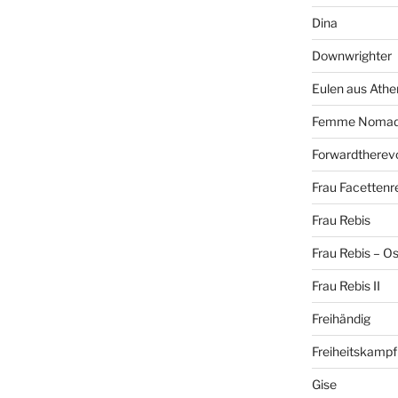
Dina
Downwrighter
Eulen aus Athe
Femme Noma
Forwardtherevo
Frau Facettenr
Frau Rebis
Frau Rebis – O
Frau Rebis II
Freihändig
Freiheitskampf
Gise