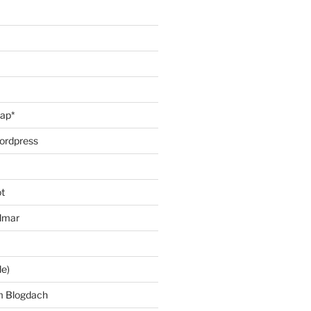
oap*
ordpress
t
lmar
le)
m Blogdach