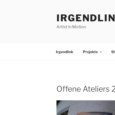
Zum
Inhalt
IRGENDLI
springen
Artist in Motion
Irgendlink
Projekte
S
Offene Ateliers