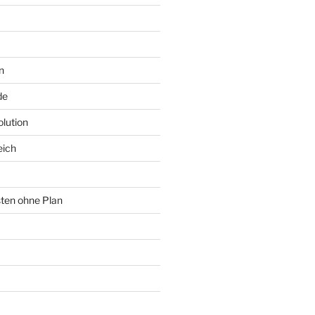
n
de
lution
eich
sten ohne Plan