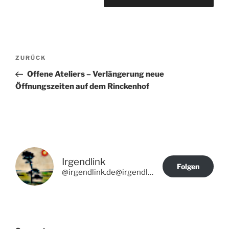
Beitragsnavigation
Vorheriger
ZURÜCK
Beitrag
Offene Ateliers – Verlängerung neue
Öffnungszeiten auf dem Rinckenhof
Irgendlink
Folgen
@irgendlink.de@irgendlink.de