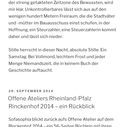
der streng getakteten Zeitzone des Bewussten, wird
mir klar. Unkontrollierbares lässt sich aus auf den
wenigen hundert Metern Freiraum, die die Stadtväter
und -mütter im Bauausschuss einst schufen, in der
Hoffnung, ein Steurzahler, eine Steuerzahlerin kommt
daher und lässt sich nieder.
Stille herrscht in dieser Nacht, absolute Stille. Ein
Samstag. Bei Vollmond, leichtem Frost und jeder
Menge Niemandszeit, die in keinem Buch der
Geschichte auftaucht.
VERÖFFENTLICHT
29. SEPTEMBER 2014
AM
Offene Ateliers Rheinland-Pfalz
Rinckenhof 2014 – ein Rückblick
Sofasophia blickt zurück aufs Offene Atelier auf dem
Rinckenhof 2014 – ein 56-Seiten Büchlein mit ihren