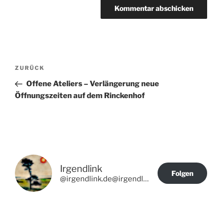
Beitragsnavigation
Vorheriger
ZURÜCK
Beitrag
Offene Ateliers – Verlängerung neue
Öffnungszeiten auf dem Rinckenhof
Irgendlink
Folgen
@irgendlink.de@irgendlink.de