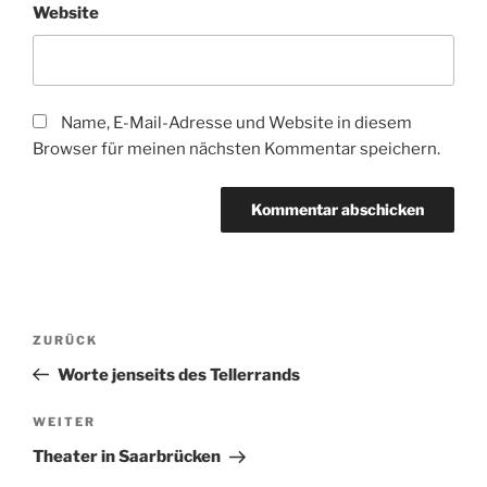
Website
Name, E-Mail-Adresse und Website in diesem
Browser für meinen nächsten Kommentar speichern.
Beitragsnavigation
Vorheriger
ZURÜCK
Beitrag
Worte jenseits des Tellerrands
Nächster
WEITER
Beitrag
Theater in Saarbrücken