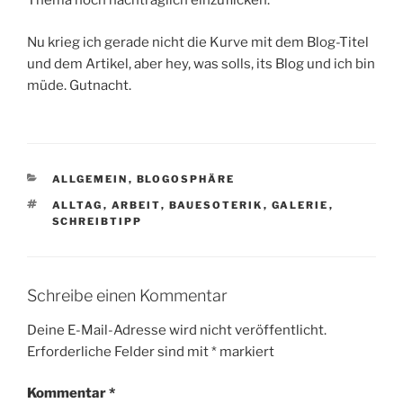
Thema noch nachträglich einzuflicken.“
Nu krieg ich gerade nicht die Kurve mit dem Blog-Titel
und dem Artikel, aber hey, was solls, its Blog und ich bin
müde. Gutnacht.
KATEGORIEN
ALLGEMEIN
,
BLOGOSPHÄRE
SCHLAGWÖRTER
ALLTAG
,
ARBEIT
,
BAUESOTERIK
,
GALERIE
,
SCHREIBTIPP
Schreibe einen Kommentar
Deine E-Mail-Adresse wird nicht veröffentlicht.
Erforderliche Felder sind mit
*
markiert
Kommentar
*