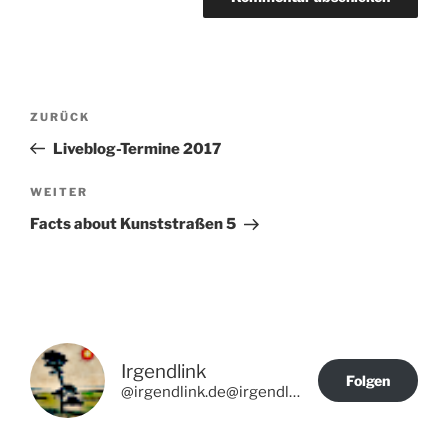
Beitragsnavigation
Vorheriger
ZURÜCK
Beitrag
Liveblog-Termine 2017
Nächster
WEITER
Beitrag
Facts about Kunststraßen 5
Irgendlink
Folgen
@irgendlink.de@irgendlink.de