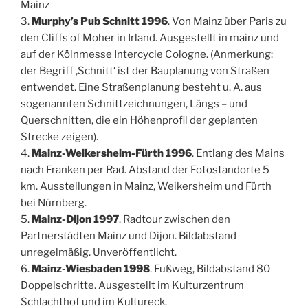
Mainz
3.
Murphy’s Pub Schnitt 1996
. Von Mainz über Paris zu
den Cliffs of Moher in Irland. Ausgestellt in mainz und
auf der Kölnmesse Intercycle Cologne. (Anmerkung:
der Begriff ‚Schnitt‘ ist der Bauplanung von Straßen
entwendet. Eine Straßenplanung besteht u. A. aus
sogenannten Schnittzeichnungen, Längs – und
Querschnitten, die ein Höhenprofil der geplanten
Strecke zeigen).
4.
Mainz-Weikersheim-Fürth 1996
. Entlang des Mains
nach Franken per Rad. Abstand der Fotostandorte 5
km. Ausstellungen in Mainz, Weikersheim und Fürth
bei Nürnberg.
5.
Mainz-Dijon 1997
. Radtour zwischen den
Partnerstädten Mainz und Dijon. Bildabstand
unregelmäßig. Unveröffentlicht.
6.
Mainz-Wiesbaden 1998
. Fußweg, Bildabstand 80
Doppelschritte. Ausgestellt im Kulturzentrum
Schlachthof und im Kultureck.