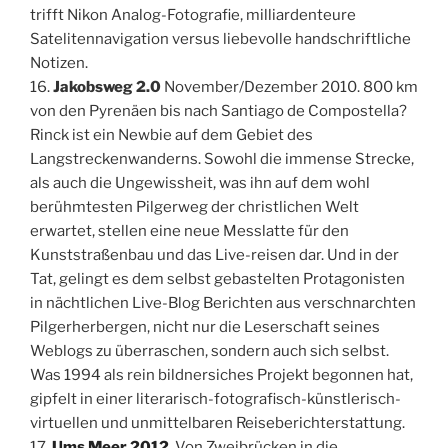
trifft Nikon Analog-Fotografie, milliardenteure
Satelitennavigation versus liebevolle handschriftliche
Notizen.
16.
Jakobsweg 2.0
November/Dezember 2010. 800 km
von den Pyrenäen bis nach Santiago de Compostella?
Rinck ist ein Newbie auf dem Gebiet des
Langstreckenwanderns. Sowohl die immense Strecke,
als auch die Ungewissheit, was ihn auf dem wohl
berühmtesten Pilgerweg der christlichen Welt
erwartet, stellen eine neue Messlatte für den
Kunststraßenbau und das Live-reisen dar. Und in der
Tat, gelingt es dem selbst gebastelten Protagonisten
in nächtlichen Live-Blog Berichten aus verschnarchten
Pilgerherbergen, nicht nur die Leserschaft seines
Weblogs zu überraschen, sondern auch sich selbst.
Was 1994 als rein bildnersiches Projekt begonnen hat,
gipfelt in einer literarisch-fotografisch-künstlerisch-
virtuellen und unmittelbaren Reiseberichterstattung.
17.
Ums Meer 2012
. Von Zweibrücken in die