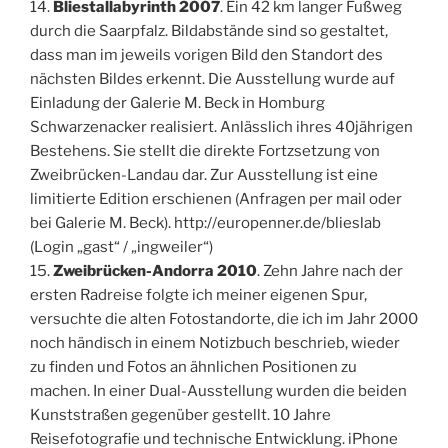
14.
Bliestallabyrinth 2007
. Ein 42 km langer Fußweg
durch die Saarpfalz. Bildabstände sind so gestaltet,
dass man im jeweils vorigen Bild den Standort des
nächsten Bildes erkennt. Die Ausstellung wurde auf
Einladung der Galerie M. Beck in Homburg
Schwarzenacker realisiert. Anlässlich ihres 40jährigen
Bestehens. Sie stellt die direkte Fortzsetzung von
Zweibrücken-Landau dar. Zur Ausstellung ist eine
limitierte Edition erschienen (Anfragen per mail oder
bei Galerie M. Beck). http://europenner.de/blieslab
(Login „gast“ / „ingweiler“)
15.
Zweibrücken-Andorra 2010
. Zehn Jahre nach der
ersten Radreise folgte ich meiner eigenen Spur,
versuchte die alten Fotostandorte, die ich im Jahr 2000
noch händisch in einem Notizbuch beschrieb, wieder
zu finden und Fotos an ähnlichen Positionen zu
machen. In einer Dual-Ausstellung wurden die beiden
Kunststraßen gegenüber gestellt. 10 Jahre
Reisefotografie und technische Entwicklung. iPhone