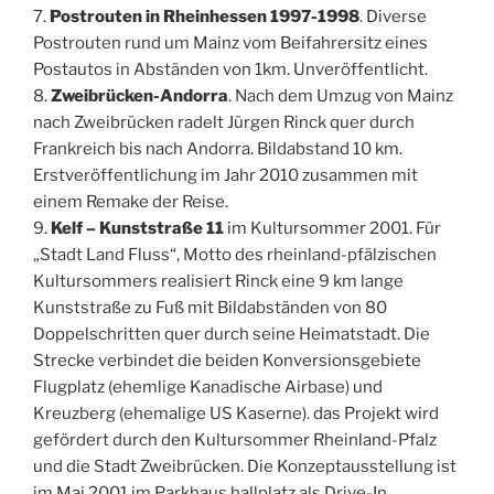
7.
Postrouten in Rheinhessen 1997-1998
. Diverse
Postrouten rund um Mainz vom Beifahrersitz eines
Postautos in Abständen von 1km. Unveröffentlicht.
8.
Zweibrücken-Andorra
. Nach dem Umzug von Mainz
nach Zweibrücken radelt Jürgen Rinck quer durch
Frankreich bis nach Andorra. Bildabstand 10 km.
Erstveröffentlichung im Jahr 2010 zusammen mit
einem Remake der Reise.
9.
Kelf – Kunststraße 11
im Kultursommer 2001. Für
„Stadt Land Fluss“, Motto des rheinland-pfälzischen
Kultursommers realisiert Rinck eine 9 km lange
Kunststraße zu Fuß mit Bildabständen von 80
Doppelschritten quer durch seine Heimatstadt. Die
Strecke verbindet die beiden Konversionsgebiete
Flugplatz (ehemlige Kanadische Airbase) und
Kreuzberg (ehemalige US Kaserne). das Projekt wird
gefördert durch den Kultursommer Rheinland-Pfalz
und die Stadt Zweibrücken. Die Konzeptausstellung ist
im Mai 2001 im Parkhaus hallplatz als Drive-In