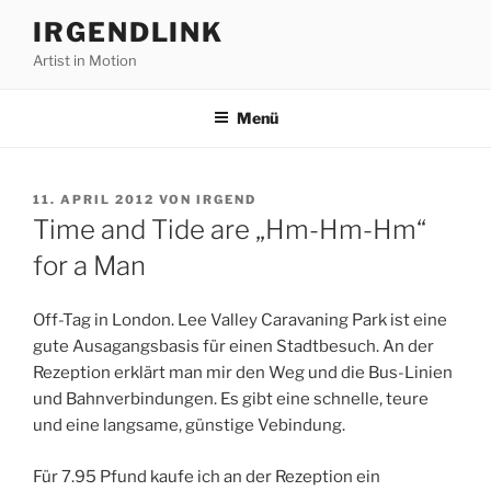
Zum
IRGENDLINK
Inhalt
Artist in Motion
springen
Menü
VERÖFFENTLICHT
11. APRIL 2012
VON
IRGEND
AM
Time and Tide are „Hm-Hm-Hm“
for a Man
Off-Tag in London. Lee Valley Caravaning Park ist eine
gute Ausagangsbasis für einen Stadtbesuch. An der
Rezeption erklärt man mir den Weg und die Bus-Linien
und Bahnverbindungen. Es gibt eine schnelle, teure
und eine langsame, günstige Vebindung.
Für 7.95 Pfund kaufe ich an der Rezeption ein