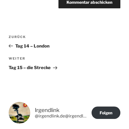
Beitragsnavigation
Vorheriger
ZURÜCK
Beitrag
Tag 14 – London
Nächster
WEITER
Beitrag
Tag 15 – die Strecke
Irgendlink
Folgen
@irgendlink.de@irgendlink.de