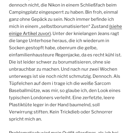
dennoch nicht, die Nikon in einem Schließfach beim
Campingplatz eingesperrt zu haben. Bin froh, einmal
ganz ohne Gepäck zu sein. Noch immer befinde ich
mich in einem „selbstborumatisierten“ Zustand
(siehe
einige Artikel zuvor)
. Unter der knielangen Jeans ragt
die lange Unterhose heraus, die ich wiederum in
Socken gestopft habe, obenrum die gelbe,
einfamilienhausteure Regenjacke, da es recht kühl ist.
Die ist leider schwer zu borumatisieren, ohne sie
unbrauchbar zu machen. Und nach nur zwei Wochen
unterwegs ist sie noch nicht schmutzig. Dennoch. Als
Tüpfelchen auf dem i trage ich die weiße Sarcom
Baseballmütze, was mir, so glaube ich, den Look eines
typischen Londoners verleiht. Eine zerfetzte, leere
Plastiktüte leger in der Hand baumelnd, soll
Verwirrung stiften. Kein Trickdieb oder Schnorrer
spricht mich an.
Problematisch wird mein Outfit allerdings, als ich bei