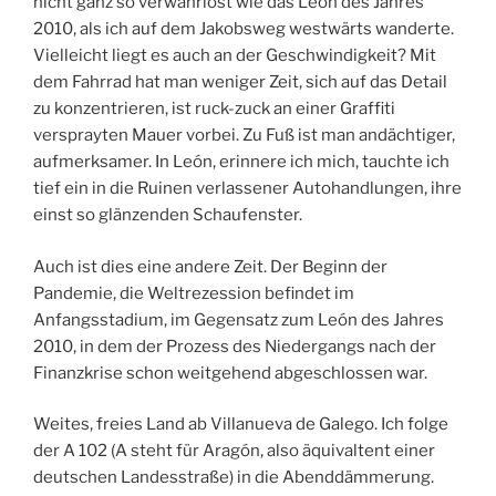
nicht ganz so verwahrlost wie das León des Jahres
2010, als ich auf dem Jakobsweg westwärts wanderte.
Vielleicht liegt es auch an der Geschwindigkeit? Mit
dem Fahrrad hat man weniger Zeit, sich auf das Detail
zu konzentrieren, ist ruck-zuck an einer Graffiti
versprayten Mauer vorbei. Zu Fuß ist man andächtiger,
aufmerksamer. In León, erinnere ich mich, tauchte ich
tief ein in die Ruinen verlassener Autohandlungen, ihre
einst so glänzenden Schaufenster.
Auch ist dies eine andere Zeit. Der Beginn der
Pandemie, die Weltrezession befindet im
Anfangsstadium, im Gegensatz zum León des Jahres
2010, in dem der Prozess des Niedergangs nach der
Finanzkrise schon weitgehend abgeschlossen war.
Weites, freies Land ab Villanueva de Galego. Ich folge
der A 102 (A steht für Aragón, also äquivaltent einer
deutschen Landesstraße) in die Abenddämmerung.