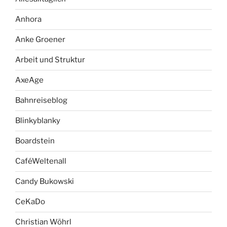
Anhora
Anke Groener
Arbeit und Struktur
AxeAge
Bahnreiseblog
Blinkyblanky
Boardstein
CaféWeltenall
Candy Bukowski
CeKaDo
Christian Wöhrl