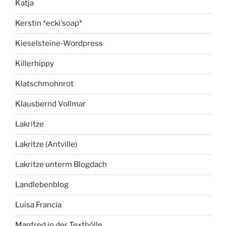
Katja
Kerstin *ecki'soap*
Kieselsteine-Wordpress
Killerhippy
Klatschmohnrot
Klausbernd Vollmar
Lakritze
Lakritze (Antville)
Lakritze unterm Blogdach
Landlebenblog
Luisa Francia
Manfred in der Texthölle