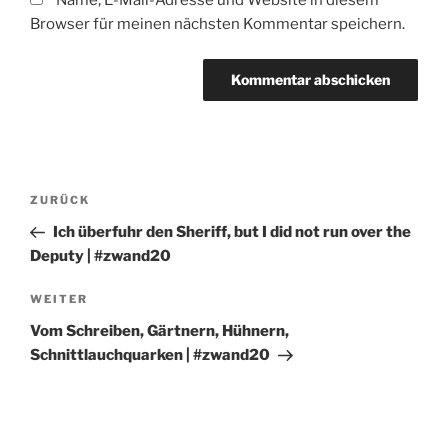
Name, E-Mail-Adresse und Website in diesem
Browser für meinen nächsten Kommentar speichern.
Beitragsnavigation
Vorheriger
ZURÜCK
Beitrag
Ich überfuhr den Sheriff, but I did not run over the
Deputy | #zwand20
Nächster
WEITER
Beitrag
Vom Schreiben, Gärtnern, Hühnern,
Schnittlauchquarken | #zwand20