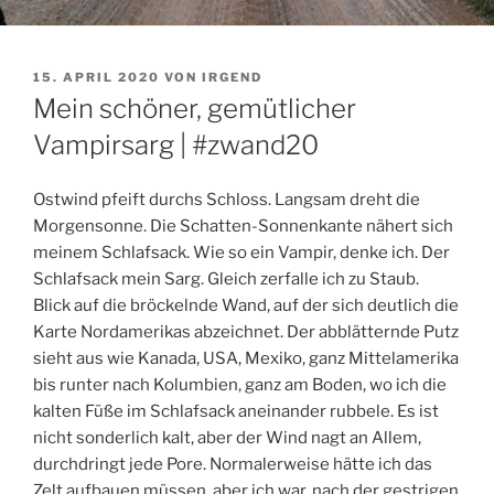
VERÖFFENTLICHT
15. APRIL 2020
VON
IRGEND
AM
Mein schöner, gemütlicher
Vampirsarg | #zwand20
Ostwind pfeift durchs Schloss. Langsam dreht die
Morgensonne. Die Schatten-Sonnenkante nähert sich
meinem Schlafsack. Wie so ein Vampir, denke ich. Der
Schlafsack mein Sarg. Gleich zerfalle ich zu Staub.
Blick auf die bröckelnde Wand, auf der sich deutlich die
Karte Nordamerikas abzeichnet. Der abblätternde Putz
sieht aus wie Kanada, USA, Mexiko, ganz Mittelamerika
bis runter nach Kolumbien, ganz am Boden, wo ich die
kalten Füße im Schlafsack aneinander rubbele. Es ist
nicht sonderlich kalt, aber der Wind nagt an Allem,
durchdringt jede Pore. Normalerweise hätte ich das
Zelt aufbauen müssen, aber ich war, nach der gestrigen