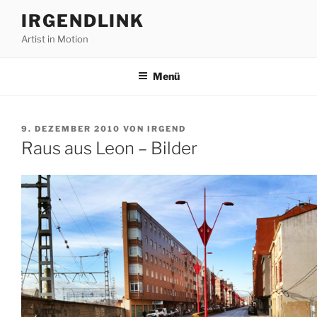
Zum
IRGENDLINK
Inhalt
Artist in Motion
springen
Menü
VERÖFFENTLICHT
9. DEZEMBER 2010
VON
IRGEND
AM
Raus aus Leon – Bilder