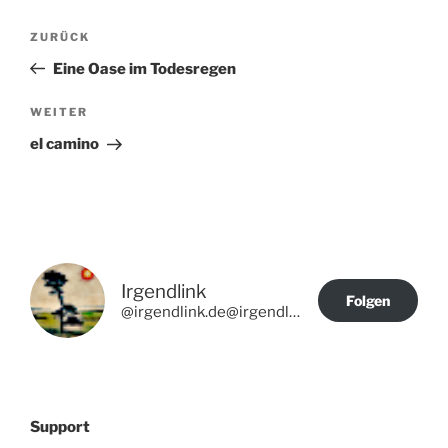
Beitragsnavigation
Vorheriger
ZURÜCK
Beitrag
Eine Oase im Todesregen
Nächster
WEITER
Beitrag
el camino
Irgendlink
Folgen
@irgendlink.de@irgendlink.de
Support