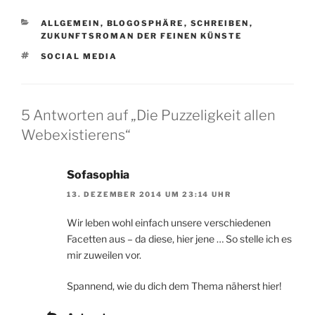
KATEGORIEN
ALLGEMEIN
,
BLOGOSPHÄRE
,
SCHREIBEN
,
ZUKUNFTSROMAN DER FEINEN KÜNSTE
SCHLAGWÖRTER
SOCIAL MEDIA
5 Antworten auf „Die Puzzeligkeit allen
Webexistierens“
Sofasophia
13. DEZEMBER 2014 UM 23:14 UHR
Wir leben wohl einfach unsere verschiedenen
Facetten aus – da diese, hier jene … So stelle ich es
mir zuweilen vor.
Spannend, wie du dich dem Thema näherst hier!