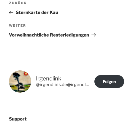
Vorheriger
ZURÜCK
Beitrag
Sternkarte der Kau
Nächster
WEITER
Beitrag
Vorweihnachtliche Resterledigungen
Irgendlink
Folgen
@irgendlink.de@irgendlink.de
Support