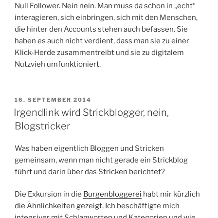
Null Follower. Nein nein. Man muss da schon in „echt“
interagieren, sich einbringen, sich mit den Menschen,
die hinter den Accounts stehen auch befassen. Sie
haben es auch nicht verdient, dass man sie zu einer
Klick-Herde zusammentreibt und sie zu digitalem
Nutzvieh umfunktioniert.
VERÖFFENTLICHT
16. SEPTEMBER 2014
AM
Irgendlink wird Strickblogger, nein,
Blogstricker
Was haben eigentlich Bloggen und Stricken
gemeinsam, wenn man nicht gerade ein Strickblog
führt und darin über das Stricken berichtet?
Die Exkursion in die
Burgenbloggerei
habt mir kürzlich
die Ähnlichkeiten gezeigt. Ich beschäftigte mich
intensiver mit Schlagworten und Kategorien und wie