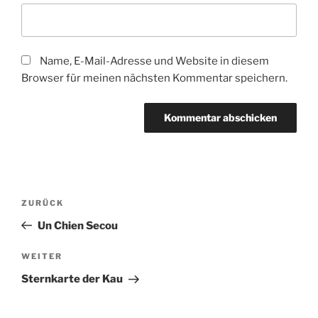
Name, E-Mail-Adresse und Website in diesem
Browser für meinen nächsten Kommentar speichern.
Beitragsnavigation
Vorheriger
ZURÜCK
Beitrag
Un Chien Secou
Nächster
WEITER
Beitrag
Sternkarte der Kau