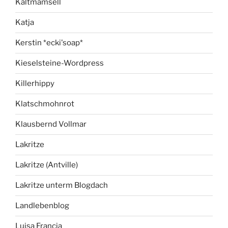
Kaltmamsell
Katja
Kerstin *ecki'soap*
Kieselsteine-Wordpress
Killerhippy
Klatschmohnrot
Klausbernd Vollmar
Lakritze
Lakritze (Antville)
Lakritze unterm Blogdach
Landlebenblog
Luisa Francia