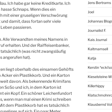
Jens Bertrams
Bau. Ich habe gar keine Kreditkarte. Ich
ch hasse Schnaps. Wenn dies ein
Joel
ch mit einer gruseligen Verschwörung
 und damit, dass fortan sehr viele
Johannas Blog
Leben passieren.
Journalist F.
en. Alle Verwandten meines Namens in
Kais Journal
uf erhalten. Und der Raiffeisenbanker,
Kaltmamsell
t tatsächlich (was nicht zwangsläufig
ns angerufen hat).
Katja
Kerstin *ecki's
gen liegt oberhalb des einsamen Gehöfts
 Acker ein Plastikkorb. Und ein Karton
Kieselsteine-W
nweit davon. Als bekennende Krimifans
Killerhippy
en SoSo und ich, in dem Karton ist
t ein Kopf. Ein schöner Leichenfundort
Klatschmohnro
s, wenn man mal einen Krimi schreiben
Klausbernd Vol
Mit dem Plastikkorb hat es tatsächlich
ruseliges auf sich. Ein paar Meter