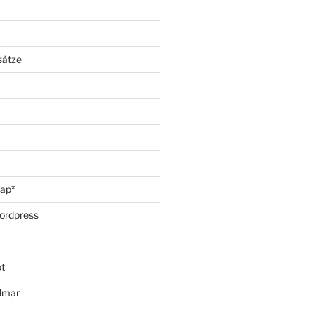
sätze
oap*
ordpress
t
lmar