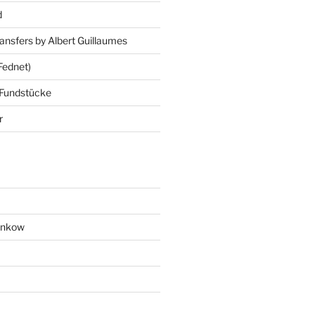
d
ansfers by Albert Guillaumes
Fednet)
 Fundstücke
r
ankow