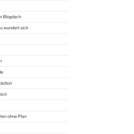
rm Blogdach
au wundert sich
n
de
lution
eich
sten ohne Plan