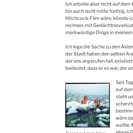
Ich arbeite aber nicht auf dem 
bin auch nicht mitte fünfzig. I
Hitchcock-Film wäre, könnte i
rechnen, mit Gedächtnisverlust
merkwürdige Dinge in meinem 
Ich lege die Sache zu den Akt
der Stadt haben den selben Anr
der uns angerufen hat, existier
bedeutet, dass er es war, der u
Seit Ta
auf dem
steht u
scherzt
bestimm
wäre da
wollte. 
etwas G