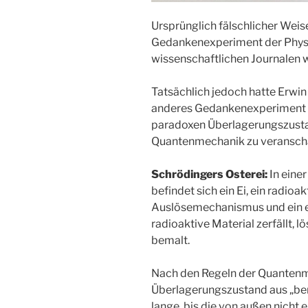
Ursprünglich fälschlicher Wei
Gedankenexperiment der Physi
wissenschaftlichen Journalen w
Tatsächlich jedoch hatte Erwi
anderes Gedankenexperiment f
paradoxen Überlagerungszust
Quantenmechanik zu veranscha
Schrödingers Osterei:
In eine
befindet sich ein Ei, ein radioak
Auslösemechanismus und ein el
radioaktive Material zerfällt, l
bemalt.
Nach den Regeln der Quantenme
Überlagerungszustand aus „bem
lange, bis die von außen nich