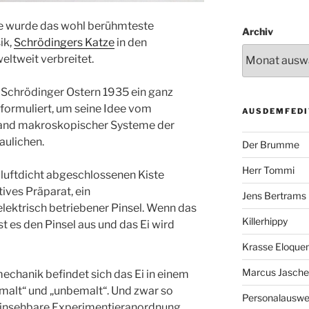
se wurde das wohl berühmteste
Archiv
k ,
Schrödingers Katze
in den
eltweit verbreitet.
n Schrödinger Ostern 1935 ein ganz
ormuliert, um seine Idee vom
AUSDEMFEDI
and makroskopischer Systeme der
ulichen.
Der Brumme
Herr Tommi
r luftdicht abgeschlossenen Kiste
tives Präparat, ein
Jens Bertrams
ektrisch betriebener Pinsel. Wenn das
Killerhippy
öst es den Pinsel aus und das Ei wird
Krasse Eloque
Marcus Jasch
chanik befindet sich das Ei in einem
alt“ und „unbemalt“. Und zwar so
Personalausw
t einsehbare Experimentieranordnung