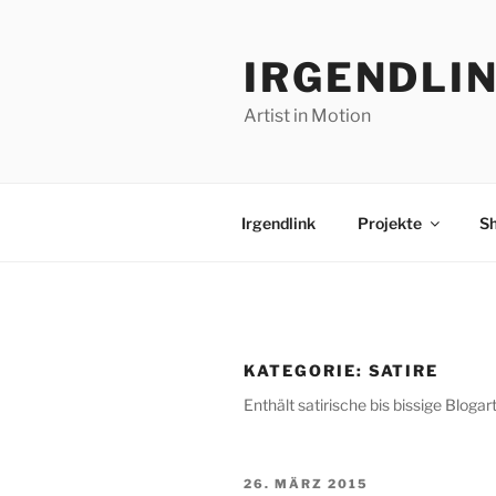
Zum
Inhalt
IRGENDLI
springen
Artist in Motion
Irgendlink
Projekte
S
KATEGORIE:
SATIRE
Enthält satirische bis bissige Blogart
VERÖFFENTLICHT
26. MÄRZ 2015