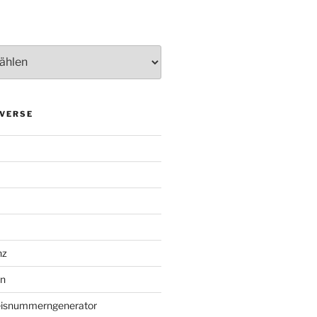
VERSE
nz
en
eisnummerngenerator