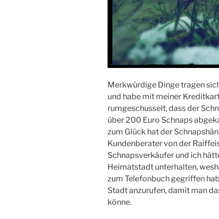
Merkwürdige Dinge tragen sich z
und habe mit meiner Kreditka
rumgeschusselt, dass der Schn
über 200 Euro Schnaps abgekau
zum Glück hat der Schnapshänd
Kundenberater von der Raiffei
Schnapsverkäufer und ich hätt
Heimatstadt unterhalten, wesha
zum Telefonbuch gegriffen hab
Stadt anzurufen, damit man d
könne.