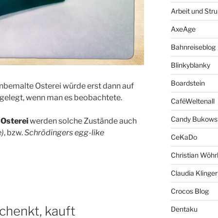
Arbeit und Stru
AxeAge
Bahnreiseblog
Blinkyblanky
Boardstein
unbemalte Osterei würde erst dann auf
tgelegt, wenn man es beobachtete.
CaféWeltenall
Candy Bukows
 Osterei
werden solche Zustände auch
e)
, bzw.
Schrödingers egg-like
CeKaDo
Christian Wöhr
Claudia Klinger
Crocos Blog
chenkt, kauft
Dentaku