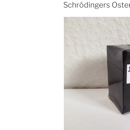
AM
Schrödingers Oste