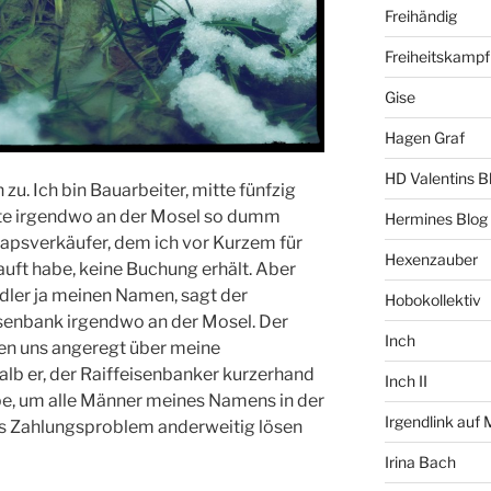
Freihändig
Freiheitskampf
Gise
Hagen Graf
HD Valentins B
u. Ich bin Bauarbeiter, mitte fünfzig
rte irgendwo an der Mosel so dumm
Hermines Blog
apsverkäufer, dem ich vor Kurzem für
Hexenzauber
ft habe, keine Buchung erhält. Aber
ler ja meinen Namen, sagt der
Hobokollektiv
senbank irgendwo an der Mosel. Der
Inch
en uns angeregt über meine
lb er, der Raiffeisenbanker kurzerhand
Inch II
e, um alle Männer meines Namens in der
Irgendlink auf
as Zahlungsproblem anderweitig lösen
Irina Bach