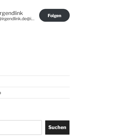
Irgendlink
Folgen
@irgendlink.de@irgendlink.de
p
Suchen