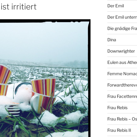
t irritiert
Der Emil
Der Emil unte
Die gnädige Fr
Dina
Downwrighter
Eulen aus Athe
Femme Noma
Forwardtherevo
Frau Facettenr
Frau Rebis
Frau Rebis – O
Frau Rebis II