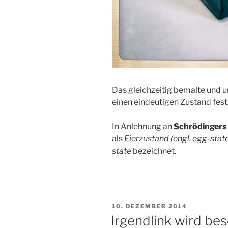
Das gleichzeitig bemalte und 
einen eindeutigen Zustand fes
In Anlehnung an
Schrödingers
als
Eierzustand (engl. egg-stat
state
bezeichnet.
VERÖFFENTLICHT
10. DEZEMBER 2014
AM
Irgendlink wird bes