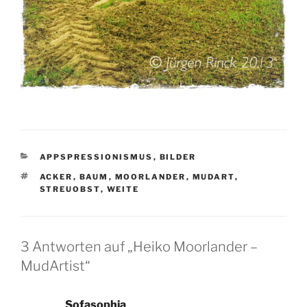
KATEGORIEN
APPSPRESSIONISMUS
,
BILDER
SCHLAGWÖRTER
ACKER
,
BAUM
,
MOORLANDER
,
MUDART
,
STREUOBST
,
WEITE
3 Antworten auf „Heiko Moorlander –
MudArtist“
Sofasophia