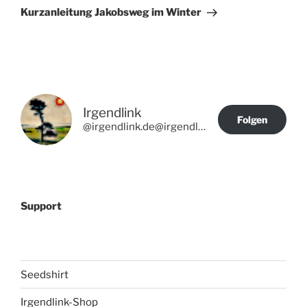
Beitrag
Kurzanleitung Jakobsweg im Winter
Irgendlink
Folgen
@irgendlink.de@irgendlink.de
Support
Seedshirt
Irgendlink-Shop