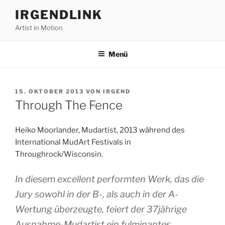
Zum
IRGENDLINK
Inhalt
Artist in Motion
springen
Menü
VERÖFFENTLICHT
15. OKTOBER 2013
VON
IRGEND
AM
Through The Fence
Heiko Moorlander, Mudartist, 2013 während des
International MudArt Festivals in
Throughrock/Wisconsin.
In diesem excellent performten Werk, das die
Jury sowohl in der B-, als auch in der A-
Wertung überzeugte, feiert der 37jährige
Ausnahme-Mudartist ein fulminantes