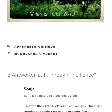
KATEGORIEN
APPSPRESSIONISMUS
SCHLAGWÖRTER
MOORLANDER
,
MUDART
3 Antworten auf „Through The Fence“
Sonja
15. OKTOBER 2013 UM 09:22 UHR
Leicht hilflos stehe ich hier mit meinem Gläschen
Vernissagensekt und blicke auf das Werk.