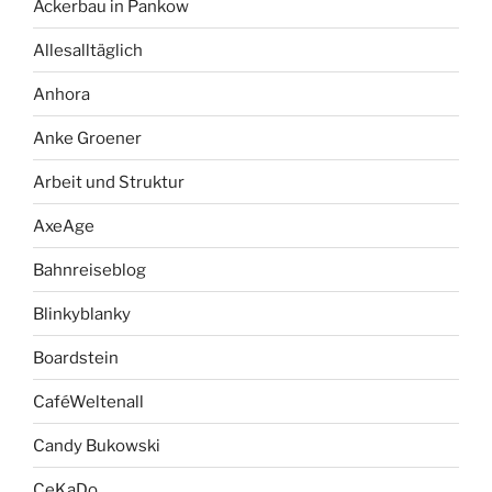
Ackerbau in Pankow
Allesalltäglich
Anhora
Anke Groener
Arbeit und Struktur
AxeAge
Bahnreiseblog
Blinkyblanky
Boardstein
CaféWeltenall
Candy Bukowski
CeKaDo