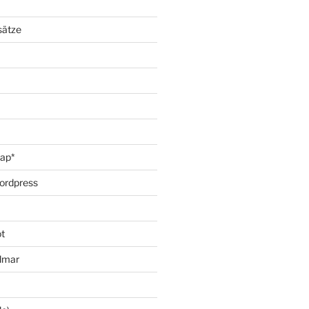
sätze
oap*
ordpress
t
lmar