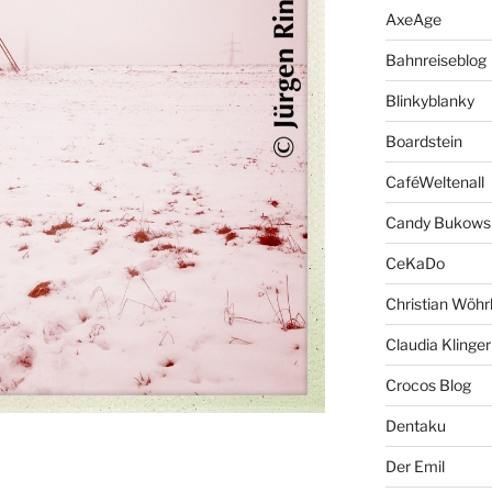
AxeAge
Bahnreiseblog
Blinkyblanky
Boardstein
CaféWeltenall
Candy Bukows
CeKaDo
Christian Wöhr
Claudia Klinger
Crocos Blog
Dentaku
Der Emil