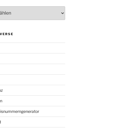
VERSE
nz
en
eisnummerngenerator
d