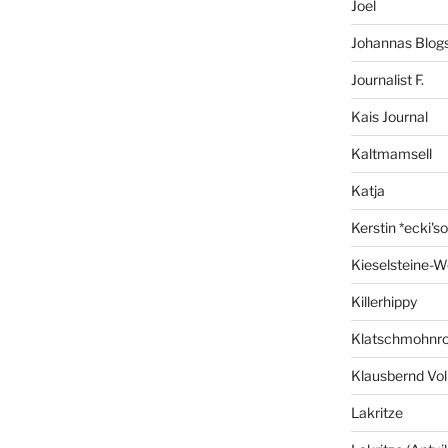
Joel
Johannas Blog
Journalist F.
Kais Journal
Kaltmamsell
Katja
Kerstin *ecki's
Kieselsteine-W
Killerhippy
Klatschmohnro
Klausbernd Vol
Lakritze