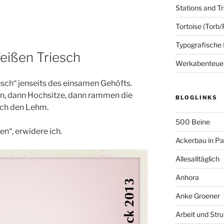
Stations and Tr
Tortoise (Torb/
Typografische
eißen Triesch
Werkabenteue
sch“ jenseits des einsamen Gehöfts.
n, dann Hochsitze, dann rammen die
BLOGLINKS
rch den Lehm.
500 Beine
n“, erwidere ich.
Ackerbau in P
Allesalltäglich
Anhora
Anke Groener
Arbeit und Stru