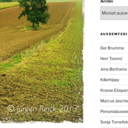
Archiv
AUSDEMFEDI
Der Brumme
Herr Tommi
Jens Bertrams
Killerhippy
Krasse Eloque
Marcus Jasch
Personalausw
Sonja Tornefel