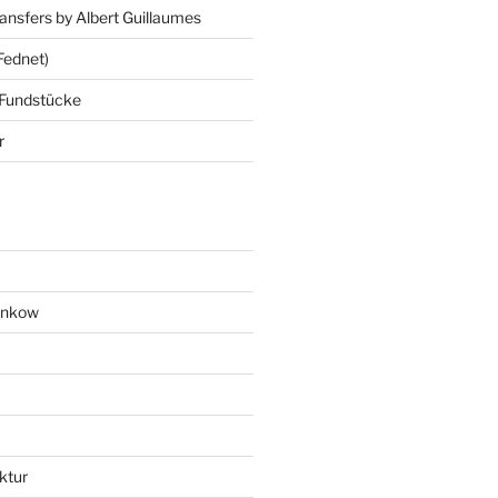
ansfers by Albert Guillaumes
Fednet)
 Fundstücke
r
ankow
ktur