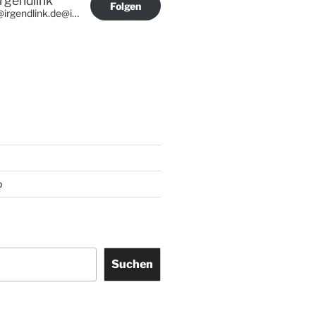
Irgendlink
Folgen
@irgendlink.de@irgendlink.de
p
Suchen