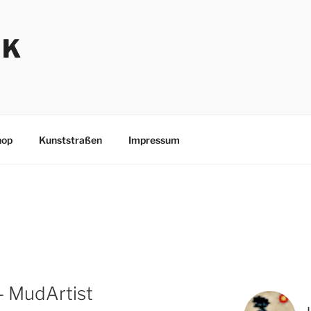
NK
hop
Kunststraßen
Impressum
– MudArtist