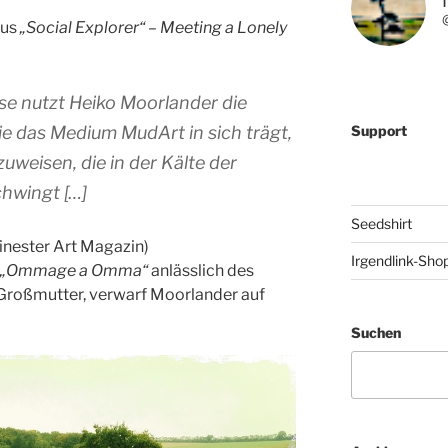
rus
„Social Explorer“ – Meeting a Lonely
ise nutzt Heiko Moorlander die
Support
ie das Medium MudArt in sich trägt,
zuweisen, die in der Kälte der
chwingt […]
Seedshirt
inester Art Magazin)
Irgendlink-Sho
„Ommage a Omma“
anlässlich des
 Großmutter, verwarf Moorlander auf
Suchen