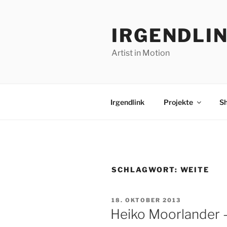
Zum
Inhalt
IRGENDLI
springen
Artist in Motion
Irgendlink
Projekte
S
SCHLAGWORT:
WEITE
VERÖFFENTLICHT
18. OKTOBER 2013
AM
Heiko Moorlander 