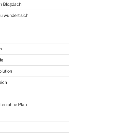
rm Blogdach
au wundert sich
n
de
lution
eich
sten ohne Plan