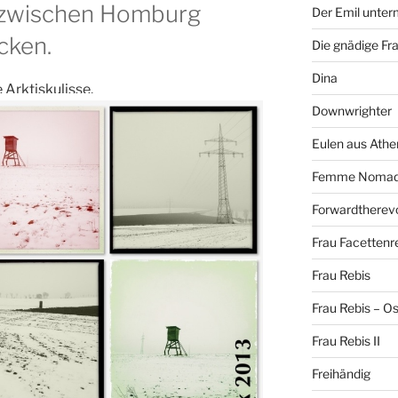
 zwischen Homburg
Der Emil unte
cken.
Die gnädige Fr
Dina
 Arktiskulisse.
Downwrighter
Eulen aus Athe
Femme Noma
Forwardtherevo
Frau Facettenr
Frau Rebis
Frau Rebis – O
Frau Rebis II
Freihändig