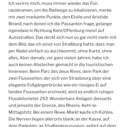
Ich verirre mich, muss immer wieder das Fon
rauskramen, um die Radwege zu lokalisieren, merke
mir zwei markante Punkte, den Etoile und Aristide
Briand, nach denen ich die Passanten frage, gelange
irgendwie in Richtung Kehl/Offenburg meist auf
Autostraßen. Das deckt sich nun so gar nicht mehr mit
dem Bild, das ich einst von Straßburg hatte: dass man
per Radel einfach so durchkommt, ohne Karte, ohne
alles. Aber damals, vor ganz vielen Jahren, habe ich
auch keinen Abstecher gemacht in die touristischen
Innereien. Beim Parc des deux Rives, dem Park der
zwei Flussseiten, der sich von Strasbourg über eine
elegante Fußgängerbrücke wie ein riesiges Ei auf
beiden Flussseiten erstreckt, wird es endlich ruhiger.
Flusskilometer 293. Wunderbare Anlagen diesseits
und jenseits der Grenze, des Rheins. Kehl-le-
Mittagshitz. Bei einem Rewe-Markt kaufe ich Kühles.
Die Nerven liegen allerorts blank: an der Kasse, auf
dem Parkplatz, an Straßenkreuzungen, selbst auf dem