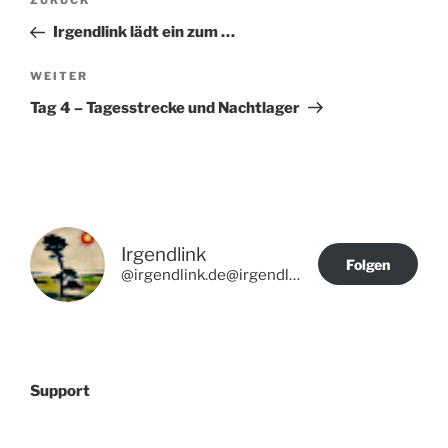
Vorheriger
ZURÜCK
Beitrag
Irgendlink lädt ein zum …
Nächster
WEITER
Beitrag
Tag 4 – Tagesstrecke und Nachtlager
Irgendlink
Folgen
@irgendlink.de@irgendlink.de
Support