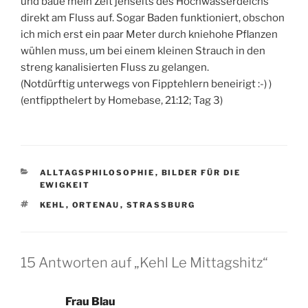
und baue mein Zelt jenseits des Hochwasserdeichs
direkt am Fluss auf. Sogar Baden funktioniert, obschon
ich mich erst ein paar Meter durch kniehohe Pflanzen
wühlen muss, um bei einem kleinen Strauch in den
streng kanalisierten Fluss zu gelangen.
(Notdürftig unterwegs von Fipptehlern beneirigt :-) )
(entfippthelert by Homebase, 21:12; Tag 3)
KATEGORIEN
ALLTAGSPHILOSOPHIE
,
BILDER FÜR DIE
EWIGKEIT
SCHLAGWÖRTER
KEHL
,
ORTENAU
,
STRASSBURG
15 Antworten auf „Kehl Le Mittagshitz“
Frau Blau