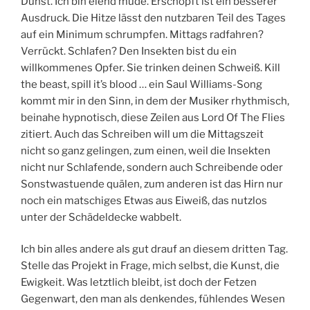
Dunst. Ich bin elend müde. Erschöpft ist ein besserer
Ausdruck. Die Hitze lässt den nutzbaren Teil des Tages
auf ein Minimum schrumpfen. Mittags radfahren?
Verrückt. Schlafen? Den Insekten bist du ein
willkommenes Opfer. Sie trinken deinen Schweiß. Kill
the beast, spill it’s blood … ein Saul Williams-Song
kommt mir in den Sinn, in dem der Musiker rhythmisch,
beinahe hypnotisch, diese Zeilen aus Lord Of The Flies
zitiert. Auch das Schreiben will um die Mittagszeit
nicht so ganz gelingen, zum einen, weil die Insekten
nicht nur Schlafende, sondern auch Schreibende oder
Sonstwastuende quälen, zum anderen ist das Hirn nur
noch ein matschiges Etwas aus Eiweiß, das nutzlos
unter der Schädeldecke wabbelt.
Ich bin alles andere als gut drauf an diesem dritten Tag.
Stelle das Projekt in Frage, mich selbst, die Kunst, die
Ewigkeit. Was letztlich bleibt, ist doch der Fetzen
Gegenwart, den man als denkendes, fühlendes Wesen