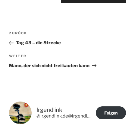
Beitragsnavigation
Vorheriger
ZURÜCK
Beitrag
Tag 43 – die Strecke
Nächster
WEITER
Beitrag
Mann, der sich nicht frei kaufen kann
Irgendlink
Folgen
@irgendlink.de@irgendlink.de