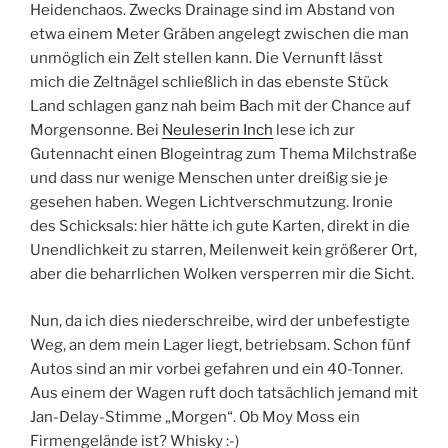
Heidenchaos. Zwecks Drainage sind im Abstand von
etwa einem Meter Gräben angelegt zwischen die man
unmöglich ein Zelt stellen kann. Die Vernunft lässt
mich die Zeltnägel schließlich in das ebenste Stück
Land schlagen ganz nah beim Bach mit der Chance auf
Morgensonne. Bei
Neuleserin Inch
lese ich zur
Gutennacht einen Blogeintrag zum Thema Milchstraße
und dass nur wenige Menschen unter dreißig sie je
gesehen haben. Wegen Lichtverschmutzung. Ironie
des Schicksals: hier hätte ich gute Karten, direkt in die
Unendlichkeit zu starren, Meilenweit kein größerer Ort,
aber die beharrlichen Wolken versperren mir die Sicht.
Nun, da ich dies niederschreibe, wird der unbefestigte
Weg, an dem mein Lager liegt, betriebsam. Schon fünf
Autos sind an mir vorbei gefahren und ein 40-Tonner.
Aus einem der Wagen ruft doch tatsächlich jemand mit
Jan-Delay-Stimme „Morgen“. Ob Moy Moss ein
Firmengelände ist? Whisky :-)