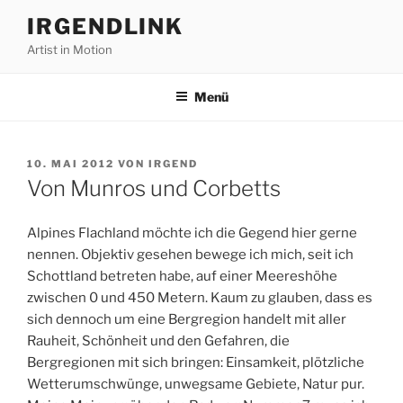
Zum
IRGENDLINK
Inhalt
Artist in Motion
springen
Menü
VERÖFFENTLICHT
10. MAI 2012
VON
IRGEND
AM
Von Munros und Corbetts
Alpines Flachland möchte ich die Gegend hier gerne
nennen. Objektiv gesehen bewege ich mich, seit ich
Schottland betreten habe, auf einer Meereshöhe
zwischen 0 und 450 Metern. Kaum zu glauben, dass es
sich dennoch um eine Bergregion handelt mit aller
Rauheit, Schönheit und den Gefahren, die
Bergregionen mit sich bringen: Einsamkeit, plötzliche
Wetterumschwünge, unwegsame Gebiete, Natur pur.