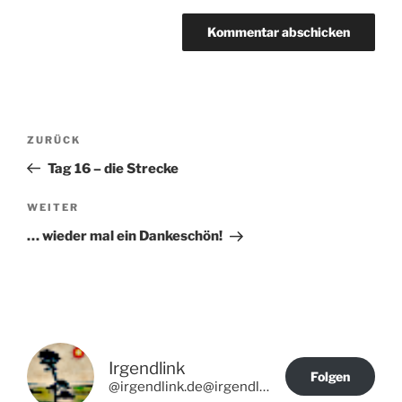
Beitragsnavigation
Vorheriger
ZURÜCK
Beitrag
Tag 16 – die Strecke
Nächster
WEITER
Beitrag
… wieder mal ein Dankeschön!
Irgendlink
Folgen
@irgendlink.de@irgendlink.de