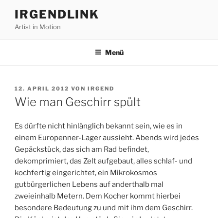
Zum
IRGENDLINK
Inhalt
Artist in Motion
springen
Menü
VERÖFFENTLICHT
12. APRIL 2012
VON
IRGEND
AM
Wie man Geschirr spült
Es dürfte nicht hinlänglich bekannt sein, wie es in
einem Europenner-Lager aussieht. Abends wird jedes
Gepäckstück, das sich am Rad befindet,
dekomprimiert, das Zelt aufgebaut, alles schlaf- und
kochfertig eingerichtet, ein Mikrokosmos
gutbürgerlichen Lebens auf anderthalb mal
zweieinhalb Metern. Dem Kocher kommt hierbei
besondere Bedeutung zu und mit ihm dem Geschirr.