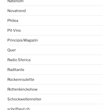
Natenom
Novatrend
Philea
Pit Vins
Principia Magazin
Quer
Radio Sferica
Radltante
Rockenroulette
Rottenkinckshow
Schockwellenreiter
schriftgut.ch