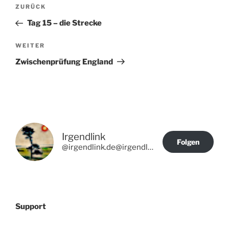
Beitragsnavigation
Vorheriger
ZURÜCK
Beitrag
Tag 15 – die Strecke
Nächster
WEITER
Beitrag
Zwischenprüfung England
Irgendlink
Folgen
@irgendlink.de@irgendlink.de
Support