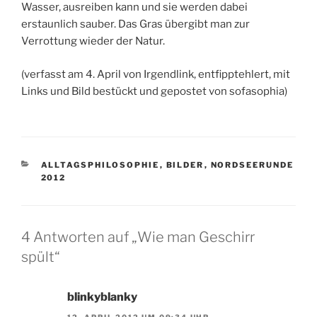
Wasser, ausreiben kann und sie werden dabei
erstaunlich sauber. Das Gras übergibt man zur
Verrottung wieder der Natur.
(verfasst am 4. April von Irgendlink, entfipptehlert, mit
Links und Bild bestückt und gepostet von sofasophia)
KATEGORIEN
ALLTAGSPHILOSOPHIE
,
BILDER
,
NORDSEERUNDE
2012
4 Antworten auf „Wie man Geschirr
spült“
blinkyblanky
12. APRIL 2012 UM 09:34 UHR