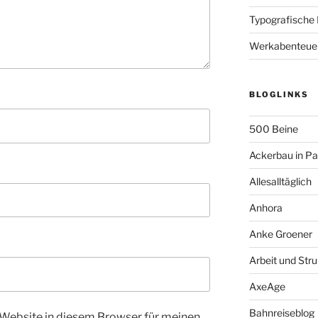
Typografische
Werkabenteue
BLOGLINKS
500 Beine
Ackerbau in P
Allesalltäglich
Anhora
Anke Groener
Arbeit und Stru
AxeAge
Bahnreiseblog
Website in diesem Browser für meinen