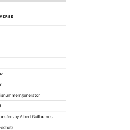
VERSE
nz
en
eisnummerngenerator
d
ansfers by Albert Guillaumes
Fednet)