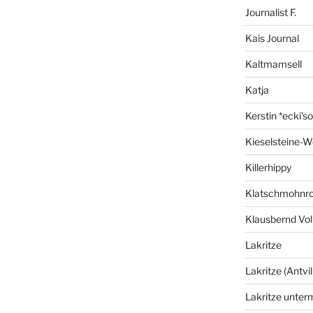
Journalist F.
Kais Journal
Kaltmamsell
Katja
Kerstin *ecki's
Kieselsteine-W
Killerhippy
Klatschmohnro
Klausbernd Vol
Lakritze
Lakritze (Antvil
Lakritze unter