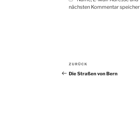
nächsten Kommentar speicher
Beitragsnavigation
Vorheriger
ZURÜCK
Beitrag
Die Straßen von Bern