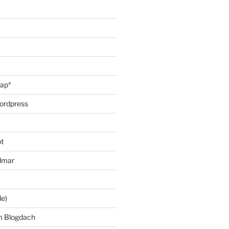
oap*
ordpress
t
lmar
le)
m Blogdach