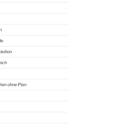
n
de
lution
eich
sten ohne Plan