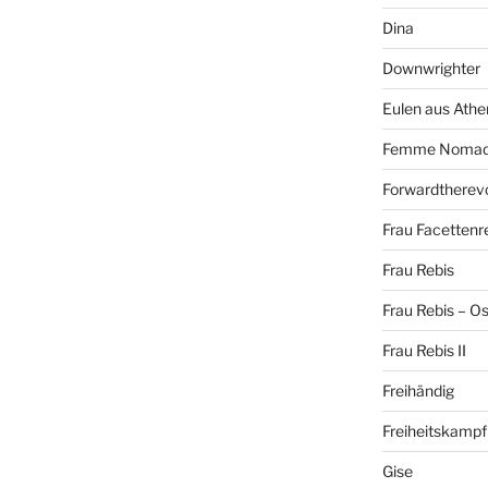
Dina
Downwrighter
Eulen aus Athe
Femme Noma
Forwardtherevo
Frau Facettenr
Frau Rebis
Frau Rebis – O
Frau Rebis II
Freihändig
Freiheitskampf
Gise