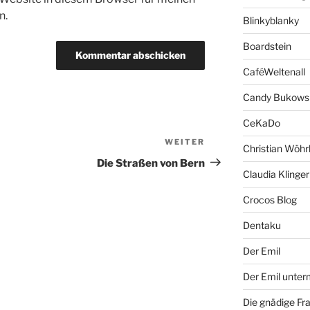
n.
Blinkyblanky
Boardstein
CaféWeltenall
Candy Bukows
CeKaDo
WEITER
Nächster
Christian Wöhr
Beitrag
Die Straßen von Bern
Claudia Klinger
Crocos Blog
Dentaku
Der Emil
Der Emil unte
Die gnädige Fr