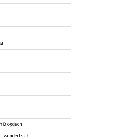
ki
l
rm Blogdach
au wundert sich