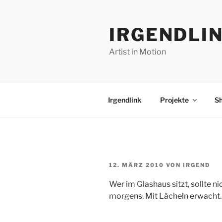
Zum
Inhalt
IRGENDLI
springen
Artist in Motion
Irgendlink
Projekte
S
VERÖFFENTLICHT
12. MÄRZ 2010
VON
IRGEND
AM
Wer im Glashaus sitzt, sollte n
morgens. Mit Lächeln erwacht.