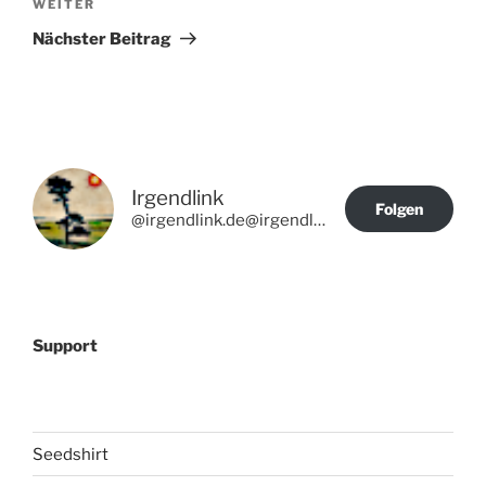
Nächster
WEITER
Beitrag
Nächster Beitrag
Irgendlink
Folgen
@irgendlink.de@irgendlink.de
Support
Seedshirt