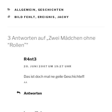
KATEGORIEN
ALLGEMEIN
,
GESCHICHTEN
SCHLAGWÖRTER
BILD FEHLT
,
EREIGNIS
,
JACHY
3 Antworten auf „Zwei Mädchen ohne
“Rollen”“
R4nt3
20. JUNI 2007 UM 19:27 UHR
Das ist doch mal ne geile Geschichte!!!
^^
Antworten