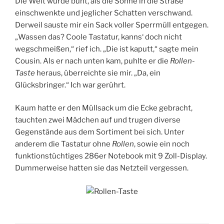
Die Welt wurde bunt, als die Sonne in die Straße
einschwenkte und jeglicher Schatten verschwand.
Derweil sauste mir ein Sack voller Sperrmüll entgegen.
„Wassen das? Coole Tastatur, kanns‘ doch nicht
wegschmeißen,“ rief ich. „Die ist kaputt,“ sagte mein
Cousin. Als er nach unten kam, puhlte er die
Rollen-
Taste
heraus, überreichte sie mir. „Da, ein
Glücksbringer.“ Ich war gerührt.
Kaum hatte er den Müllsack um die Ecke gebracht,
tauchten zwei Mädchen auf und trugen diverse
Gegenstände aus dem Sortiment bei sich. Unter
anderem die Tastatur ohne
Rollen
, sowie ein noch
funktionstüchtiges 286er Notebook mit 9 Zoll-Display.
Dummerweise hatten sie das Netzteil vergessen.