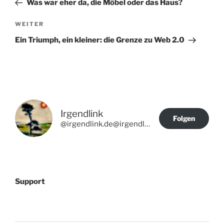
Was war eher da, die Möbel oder das Haus?
Nächster
WEITER
Beitrag
Ein Triumph, ein kleiner: die Grenze zu Web 2.0
Irgendlink
Folgen
@irgendlink.de@irgendlink.de
Support