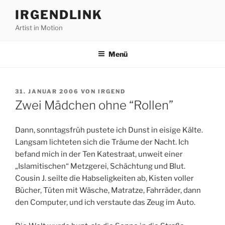
Zum
IRGENDLINK
Inhalt
Artist in Motion
springen
Menü
VERÖFFENTLICHT
31. JANUAR 2006
VON
IRGEND
AM
Zwei Mädchen ohne “Rollen”
Dann, sonntagsfrüh pustete ich Dunst in eisige Kälte.
Langsam lichteten sich die Träume der Nacht. Ich
befand mich in der Ten Katestraat, unweit einer
„Islamitischen“ Metzgerei, Schächtung und Blut.
Cousin J. seilte die Habseligkeiten ab, Kisten voller
Bücher, Tüten mit Wäsche, Matratze, Fahrräder, dann
den Computer, und ich verstaute das Zeug im Auto.