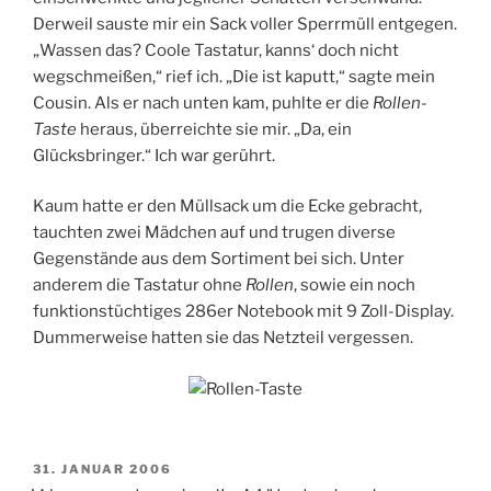
Derweil sauste mir ein Sack voller Sperrmüll entgegen.
„Wassen das? Coole Tastatur, kanns‘ doch nicht
wegschmeißen,“ rief ich. „Die ist kaputt,“ sagte mein
Cousin. Als er nach unten kam, puhlte er die
Rollen-
Taste
heraus, überreichte sie mir. „Da, ein
Glücksbringer.“ Ich war gerührt.
Kaum hatte er den Müllsack um die Ecke gebracht,
tauchten zwei Mädchen auf und trugen diverse
Gegenstände aus dem Sortiment bei sich. Unter
anderem die Tastatur ohne
Rollen
, sowie ein noch
funktionstüchtiges 286er Notebook mit 9 Zoll-Display.
Dummerweise hatten sie das Netzteil vergessen.
VERÖFFENTLICHT
31. JANUAR 2006
AM