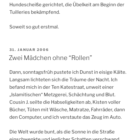
Hundescheiße gerichtet, die Übelkeit am Beginn der
Tuilleries bekämpfend.
Soweit so gut erstmal.
VERÖFFENTLICHT
31. JANUAR 2006
AM
Zwei Mädchen ohne “Rollen”
Dann, sonntagsfrüh pustete ich Dunst in eisige Kälte.
Langsam lichteten sich die Träume der Nacht. Ich
befand mich in der Ten Katestraat, unweit einer
„Islamitischen“ Metzgerei, Schächtung und Blut.
Cousin J. seilte die Habseligkeiten ab, Kisten voller
Bücher, Tüten mit Wäsche, Matratze, Fahrräder, dann
den Computer, und ich verstaute das Zeug im Auto.
Die Welt wurde bunt, als die Sonne in die Straße
einschwenkte und jeglicher Schatten verschwand.