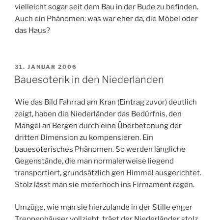
vielleicht sogar seit dem Bau in der Bude zu befinden.
Auch ein Phänomen: was war eher da, die Möbel oder
das Haus?
VERÖFFENTLICHT
31. JANUAR 2006
AM
Bauesoterik in den Niederlanden
Wie das Bild Fahrrad am Kran (Eintrag zuvor) deutlich
zeigt, haben die Niederländer das Bedürfnis, den
Mangel an Bergen durch eine Überbetonung der
dritten Dimension zu kompensieren. Ein
bauesoterisches Phänomen. So werden längliche
Gegenstände, die man normalerweise liegend
transportiert, grundsätzlich gen Himmel ausgerichtet.
Stolz lässt man sie meterhoch ins Firmament ragen.
Umzüge, wie man sie hierzulande in der Stille enger
Treppenhäuser vollzieht, trägt der Niederländer stolz