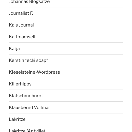
Johannas Blogsätze
Journalist F.
Kais Journal
Kaltmamsell
Katja
Kerstin *ecki'soap*
Kieselsteine-Wordpress
Killerhippy
Klatschmohnrot
Klausbernd Vollmar
Lakritze
Lakritze (Antville)