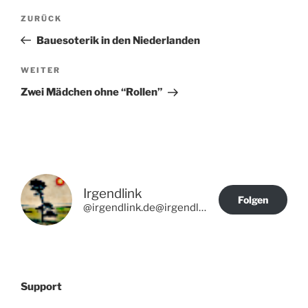
Beitragsnavigation
Vorheriger
ZURÜCK
Beitrag
Bauesoterik in den Niederlanden
Nächster
WEITER
Beitrag
Zwei Mädchen ohne “Rollen”
Irgendlink
Folgen
@irgendlink.de@irgendlink.de
Support