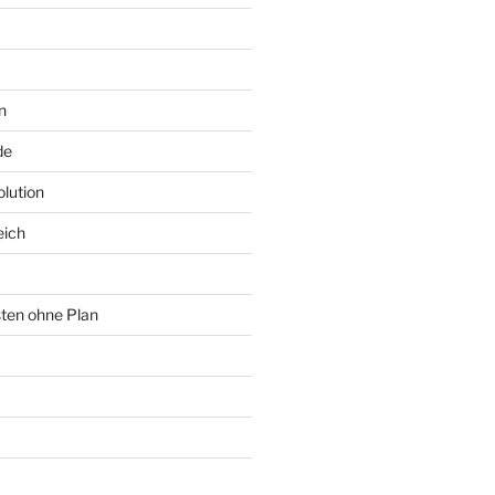
n
de
lution
eich
sten ohne Plan