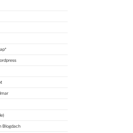
oap*
ordpress
t
lmar
le)
m Blogdach