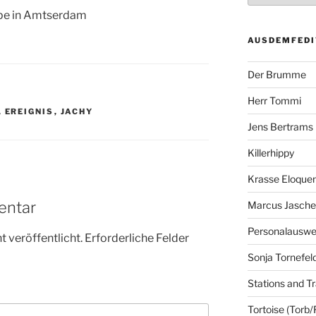
AUSDEMFEDI
Der Brumme
Herr Tommi
,
EREIGNIS
,
JACHY
Jens Bertrams
Killerhippy
Krasse Eloque
entar
Marcus Jasch
Personalausw
 veröffentlicht.
Erforderliche Felder
Sonja Tornefel
Stations and Tr
Tortoise (Torb/