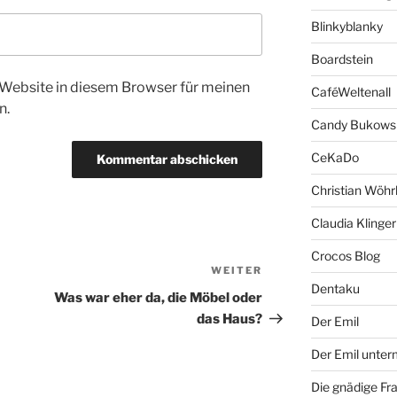
Blinkyblanky
Boardstein
Website in diesem Browser für meinen
CaféWeltenall
n.
Candy Bukows
CeKaDo
Christian Wöhr
Claudia Klinger
Crocos Blog
WEITER
Nächster
Dentaku
Beitrag
Was war eher da, die Möbel oder
das Haus?
Der Emil
Der Emil unte
Die gnädige Fr