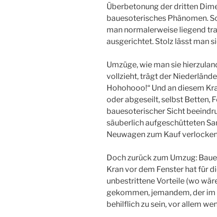
Überbetonung der dritten Dime
bauesoterisches Phänomen. So
man normalerweise liegend tra
ausgerichtet. Stolz lässt man 
Umzüge, wie man sie hierzuland
vollzieht, trägt der Niederlände
Hohohooo!“ Und an diesem Kra
oder abgeseilt, selbst Betten
bauesoterischer Sicht beeindruc
säuberlich aufgeschütteten Sa
Neuwagen zum Kauf verlocken
Doch zurück zum Umzug: Bauesot
Kran vor dem Fenster hat für d
unbestrittene Vorteile (wo wär
gekommen, jemandem, der im 
behilflich zu sein, vor allem we