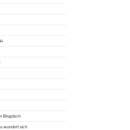
ki
l
rm Blogdach
au wundert sich