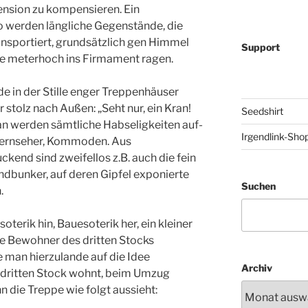
nsion zu kompensieren. Ein
 werden längliche Gegenstände, die
nsportiert, grundsätzlich gen Himmel
Support
sie meterhoch ins Firmament ragen.
e in der Stille enger Treppenhäuser
r stolz nach Außen: „Seht nur, ein Kran!
Seedshirt
n werden sämtliche Habseligkeiten auf-
Irgendlink-Sho
, Fernseher, Kommoden. Aus
kend sind zweifellos z.B. auch die fein
ndbunker, auf deren Gipfel exponierte
Suchen
.
erik hin, Bauesoterik her, ein kleiner
ie Bewohner des dritten Stocks
e man hierzulande auf die Idee
Archiv
dritten Stock wohnt, beim Umzug
nn die Treppe wie folgt aussieht: