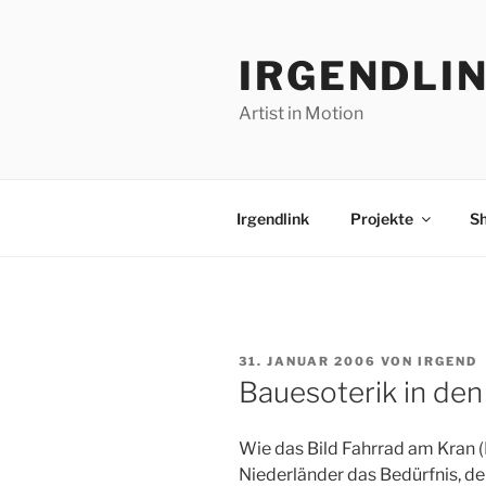
Zum
Inhalt
IRGENDLI
springen
Artist in Motion
Irgendlink
Projekte
S
VERÖFFENTLICHT
31. JANUAR 2006
VON
IRGEND
AM
Bauesoterik in de
Wie das Bild Fahrrad am Kran (E
Niederländer das Bedürfnis, d