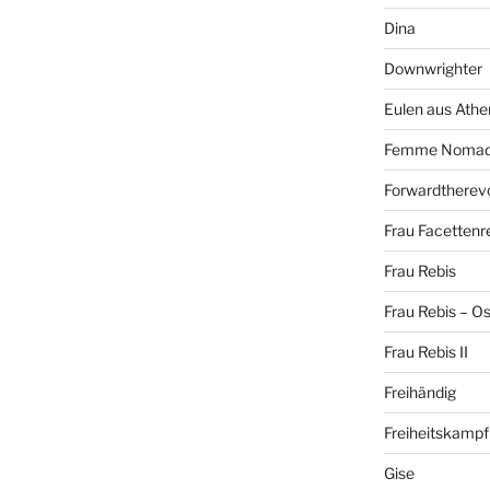
Dina
Downwrighter
Eulen aus Athe
Femme Noma
Forwardtherevo
Frau Facettenr
Frau Rebis
Frau Rebis – O
Frau Rebis II
Freihändig
Freiheitskampf
Gise