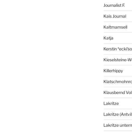
Journalist F.
Kais Journal
Kaltmamsell
Katja
Kerstin *ecki's
Kieselsteine-W
Killerhippy
Klatschmohnro
Klausbernd Vol
Lakritze
Lakritze (Antvil
Lakritze unter