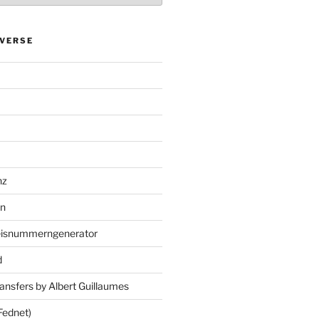
VERSE
nz
en
eisnummerngenerator
d
ansfers by Albert Guillaumes
Fednet)