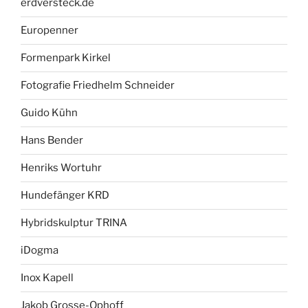
erdversteck.de
Europenner
Formenpark Kirkel
Fotografie Friedhelm Schneider
Guido Kühn
Hans Bender
Henriks Wortuhr
Hundefänger KRD
Hybridskulptur TRINA
iDogma
Inox Kapell
Jakob Grosse-Ophoff