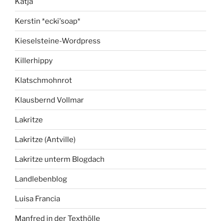
Katja
Kerstin *ecki'soap*
Kieselsteine-Wordpress
Killerhippy
Klatschmohnrot
Klausbernd Vollmar
Lakritze
Lakritze (Antville)
Lakritze unterm Blogdach
Landlebenblog
Luisa Francia
Manfred in der Texthölle