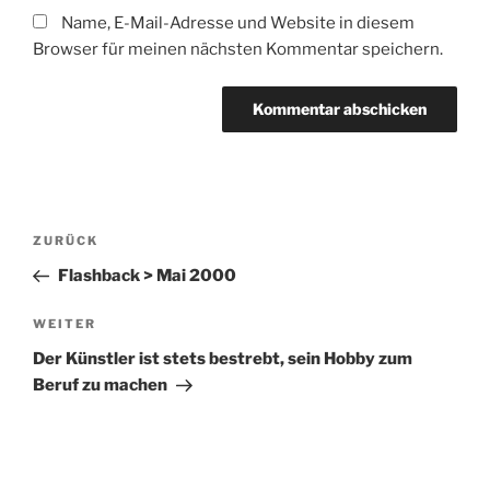
Name, E-Mail-Adresse und Website in diesem
Browser für meinen nächsten Kommentar speichern.
Beitragsnavigation
Vorheriger
ZURÜCK
Beitrag
Flashback > Mai 2000
Nächster
WEITER
Beitrag
Der Künstler ist stets bestrebt, sein Hobby zum
Beruf zu machen