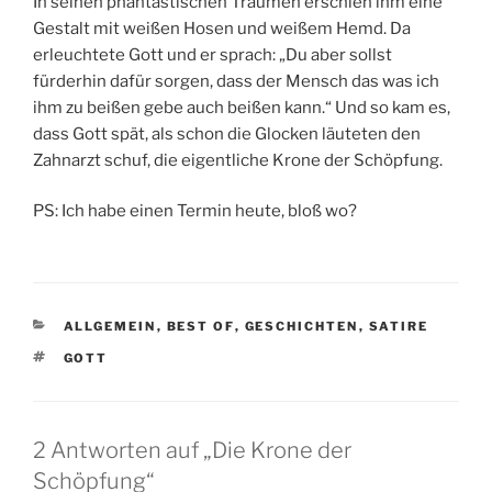
In seinen phantastischen Träumen erschien ihm eine
Gestalt mit weißen Hosen und weißem Hemd. Da
erleuchtete Gott und er sprach: „Du aber sollst
fürderhin dafür sorgen, dass der Mensch das was ich
ihm zu beißen gebe auch beißen kann.“ Und so kam es,
dass Gott spät, als schon die Glocken läuteten den
Zahnarzt schuf, die eigentliche Krone der Schöpfung.
PS: Ich habe einen Termin heute, bloß wo?
KATEGORIEN
ALLGEMEIN
,
BEST OF
,
GESCHICHTEN
,
SATIRE
SCHLAGWÖRTER
GOTT
2 Antworten auf „Die Krone der
Schöpfung“