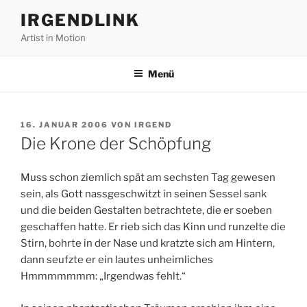
Zum
IRGENDLINK
Inhalt
Artist in Motion
springen
Menü
VERÖFFENTLICHT
16. JANUAR 2006
VON
IRGEND
AM
Die Krone der Schöpfung
Muss schon ziemlich spät am sechsten Tag gewesen
sein, als Gott nassgeschwitzt in seinen Sessel sank
und die beiden Gestalten betrachtete, die er soeben
geschaffen hatte. Er rieb sich das Kinn und runzelte die
Stirn, bohrte in der Nase und kratzte sich am Hintern,
dann seufzte er ein lautes unheimliches
Hmmmmmmm: „Irgendwas fehlt.“