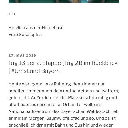
+++
Herzlich aus der Homebase
Eure Sofasophia
VERÖFFENTLICHT
27. MAI 2019
AM
Tag 13 der 2. Etappe (Tag 21) im Rückblick
| #UmsLand Bayern
Heute war Irgendlinks Ruhetag, denn immer nur
arbeiten, immer nur radeln und schreiben und twittern,
geht nicht. Außerdem sei der Platz so schön ruhig und
überhaupt, es sei ein toller Ort und er wolle ins
Nationalparkzentrum des Bayerischen Waldes
, schrieb
er mir am Morgen. Baumwipfelpfad und so. Und da ist
er schließlich dann mit Bahn und Bus hin und wieder