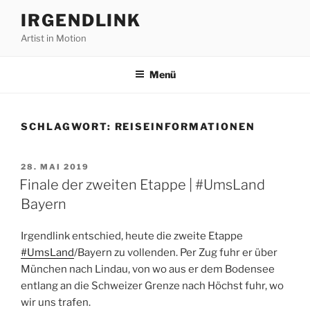
Zum
IRGENDLINK
Inhalt
Artist in Motion
springen
Menü
SCHLAGWORT:
REISEINFORMATIONEN
VERÖFFENTLICHT
28. MAI 2019
AM
Finale der zweiten Etappe | #UmsLand
Bayern
Irgendlink entschied, heute die zweite Etappe
#UmsLand
/Bayern zu vollenden. Per Zug fuhr er über
München nach Lindau, von wo aus er dem Bodensee
entlang an die Schweizer Grenze nach Höchst fuhr, wo
wir uns trafen.