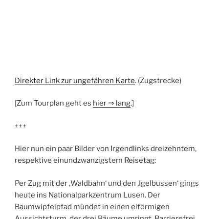
Direkter Link zur ungefähren Karte
. (Zugstrecke)
[Zum Tourplan geht es
hier
⇒
lang
.]
+++
Hier nun ein paar Bilder von Irgendlinks dreizehntem,
respektive einundzwanzigstem Reisetag:
Per Zug mit der ‚Waldbahn‘ und den ‚Igelbussen‘ gings
heute ins Nationalparkzentrum Lusen. Der
Baumwipfelpfad mündet in einen eiförmigen
Aussichtsturm, der drei Bäume umringt. Barrierefrei