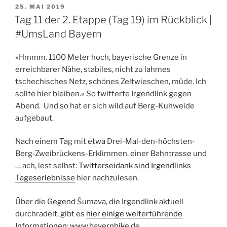
VERÖFFENTLICHT
25. MAI 2019
AM
Tag 11 der 2. Etappe (Tag 19) im Rückblick |
#UmsLand Bayern
»Hmmm. 1100 Meter hoch, bayerische Grenze in
erreichbarer Nähe, stabiles, nicht zu lahmes
tschechisches Netz, schönes Zeltwieschen, müde. Ich
sollte hier bleiben.« So twitterte Irgendlink gegen
Abend. Und so hat er sich wild auf Berg-Kuhweide
aufgebaut.
Nach einem Tag mit etwa Drei-Mal-den-höchsten-
Berg-Zweibrückens-Erklimmen, einer Bahntrasse und
… ach, lest selbst:
Twitterseidank sind Irgendlinks
Tageserlebnisse
hier nachzulesen.
Über die Gegend Šumava, die Irgendlink aktuell
durchradelt, gibt es
hier einige weiterführende
Informationen
:
www.bayernbike.de