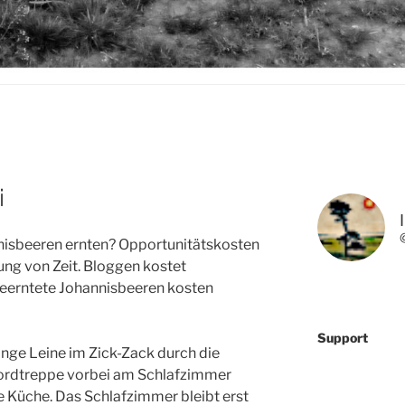
i
nisbeeren ernten? Opportunitätskosten
ng von Zeit. Bloggen kostet
geerntete Johannisbeeren kosten
Support
ange Leine im Zick-Zack durch die
ordtreppe vorbei am Schlafzimmer
e Küche. Das Schlafzimmer bleibt erst