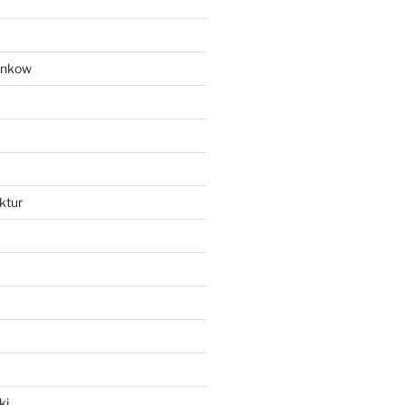
ankow
ktur
ki