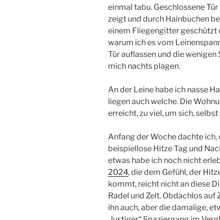
einmal tabu. Geschlossene Tür
zeigt und durch Hainbuchen be
einem Fliegengitter geschützt 
warum ich es vom Leinenspann
Tür auflassen und die wenige
mich nachts plagen.
An der Leine habe ich nasse 
liegen auch welche. Die Wohnu
erreicht, zu viel, um sich, selbs
Anfang der Woche dachte ich, 
beispiellose Hitze Tag und Nach
etwas habe ich noch nicht erleb
2024
, die dem Gefühl, der Hit
kommt, reicht nicht an diese 
Radel und Zelt. Obdachlos auf Z
ihn auch, aber die damalige, e
„lustiger“ Spaziergang im Verg