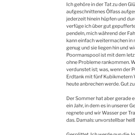
Ich gehöre in der Tat zu den Glü
aufgeschnittenes Ölfass aufges
jederzeit hinein hüpfen und dur
verfüge ich über gut gepufferte
pendeln, mich während der Fahrt
kann einfach weitermachen in 
genug und sie liegen hin und w
Poormanspool ist mit dem letzt
ohne Probleme rankommen. Wa
verdunstet ist; was, wenn der P
Erdtank mit fünf Kubikmetern 
heute anbrechen werde. Gut zu
Der Sommer hat aber gerade ei
ein Jahr, in dem es in unserer 
regnete und wir Wasser per Tr
das. Damals: unvorstellbar heiß
Gesplittet. Ich werde nun die 