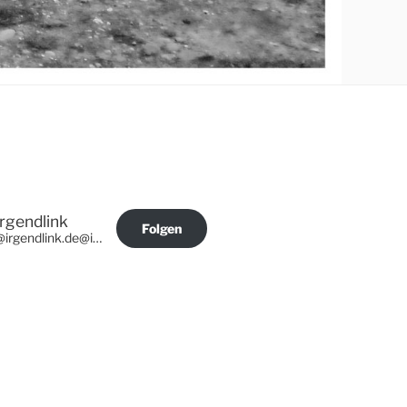
Irgendlink
Folgen
@irgendlink.de@irgendlink.de