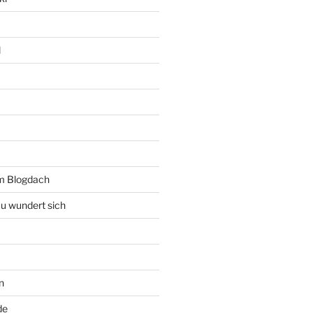
l
rm Blogdach
au wundert sich
n
de