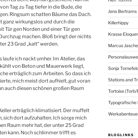
t von Tag zu Tag tiefer in die Bude, die
Jens Bertrams
egen. Ringsum schatten Bäume das Dach.
ht ganz wirkungslos und durch die
Killerhippy
it Tür gen Norden und einer Tür gen
Krasse Eloque
Durchzug machen. Bloß bringt der nichts
ter 23 Grad „kalt“ werden.
Marcus Jasch
Personalausw
 laufe ich nackt umher. Im Atelier, das
ühlt von Beton und Mauerwerk liegt,
Sonja Tornefel
he erträglich zum Arbeiten. So dass ich
Stations and Tr
rte, mich meist dort aufhielt, gut voran
nun auch diesen schönen großen Raum
Tortoise (Torb/
Typografische
ller erträglich klimatisiert. Der muffelt
Werkabenteue
n, sich dort aufzuhalten. Ich sorge mich
nen Raum mehr hat, der unter 25 Grad
lten kann. Noch schlimmer trifft es
BLOGLINKS