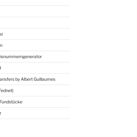
nz
en
eisnummerngenerator
d
ansfers by Albert Guillaumes
Fednet)
 Fundstücke
r