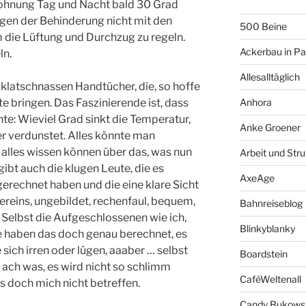
twohnung Tag und Nacht bald 30 Grad
gen der Behinderung nicht mit den
500 Beine
 die Lüftung und Durchzug zu regeln.
Ackerbau in P
ln.
Allesalltäglich
 klatschnassen Handtücher, die, so hoffe
e bringen. Das Faszinierende ist, dass
Anhora
e: Wieviel Grad sinkt die Temperatur,
Anke Groener
 verdunstet. Alles könnte man
alles wissen können über das, was nun
Arbeit und Stru
gibt auch die klugen Leute, die es
AxeAge
erechnet haben und die eine klare Sicht
ereins, ungebildet, rechenfaul, bequem,
Bahnreiseblog
. Selbst die Aufgeschlossenen wie ich,
Blinkyblanky
ute haben das doch genau berechnet, es
 sich irren oder lügen, aaaber … selbst
Boardstein
 ach was, es wird nicht so schlimm
CaféWeltenall
 doch mich nicht betreffen.
Candy Bukows