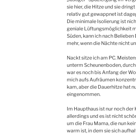
sie hier, die Hitze und sie dring
relativ gut gewappnet ist dag
Die minimale Isolierung ist nic
geniale Lüftungsmöglichkeit m
Süden, kann ich nach Belieben 
mehr, wenn die Nächte nicht un
Nackt sitze ich am PC. Meistens
unterm Scheunenboden, durchk
war es noch bis Anfang der Woc
mich aufs Aufräumen konzentrie
kam, aber die Dauerhitze hat 
eingenommen.
Im Haupthaus ist nur noch der Ke
allerdings und es ist nicht schö
um die Frau Mama, die nun kei
warm ist, in dem sie sich aufha