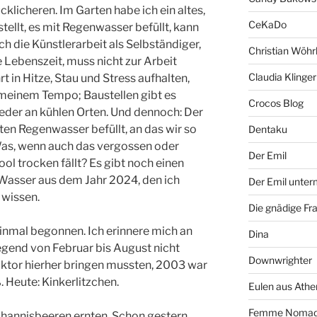
cklicheren. Im Garten habe ich ein altes,
CeKaDo
tellt, es mit Regenwasser befüllt, kann
ch die Künstlerarbeit als Selbständiger,
Christian Wöhr
 Lebenszeit, muss nicht zur Arbeit
Claudia Klinger
 in Hitze, Stau und Stress aufhalten,
meinem Tempo; Baustellen gibt es
Crocos Blog
ieder an kühlen Orten. Und dennoch: Der
en Regenwasser befüllt, an das wir so
Dentaku
s, wenn auch das vergossen oder
Der Emil
ool trocken fällt? Es gibt noch einen
Wasser aus dem Jahr 2024, den ich
Der Emil unte
 wissen.
Die gnädige Fr
nmal begonnen. Ich erinnere mich an
Dina
Gegend von Februar bis August nicht
Downwrighter
aktor hierher bringen mussten, 2003 war
. Heute: Kinkerlitzchen.
Eulen aus Athe
Femme Noma
Johannisbeeren ernten. Schon gestern