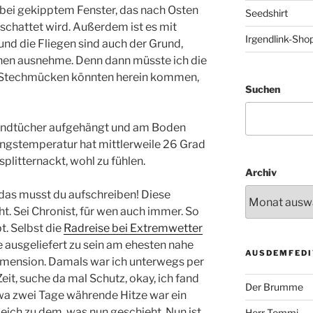
 bei gekipptem Fenster, das nach Osten
Seedshirt
schattet wird. Außerdem ist es mit
Irgendlink-Sho
und die Fliegen sind auch der Grund,
en ausnehme. Denn dann müsste ich die
n Stechmücken könnten herein kommen,
Suchen
Handtücher aufgehängt und am Boden
ngstemperatur hat mittlerweile 26 Grad
t splitternackt, wohl zu fühlen.
Archiv
das musst du aufschreiben! Diese
t. Sei Chronist, für wen auch immer. So
t. Selbst die
Radreise bei Extremwetter
ze ausgeliefert zu sein am ehesten nahe
AUSDEMFEDI
Dimension. Damals war ich unterwegs per
eit, suche da mal Schutz, okay, ich fand
Der Brumme
twa zwei Tage währende Hitze war ein
leich zu dem, was nun geschieht. Nun ist
Herr Tommi