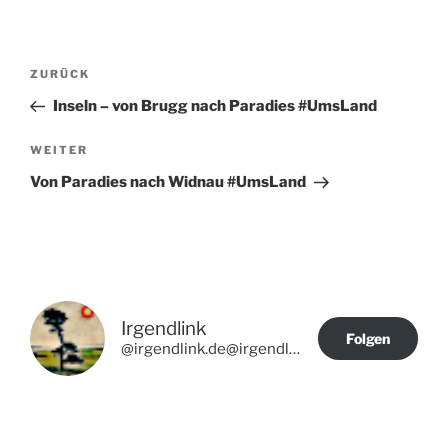
Beitragsnavigation
Vorheriger
ZURÜCK
Beitrag
Inseln – von Brugg nach Paradies #UmsLand
Nächster
WEITER
Beitrag
Von Paradies nach Widnau #UmsLand
Irgendlink
Folgen
@irgendlink.de@irgendlink.de