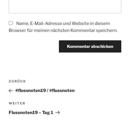
Name, E-Mail-Adresse und Website in diesem
Browser für meinen nächsten Kommentar speichern.
Beitragsnavigation
Vorheriger
ZURÜCK
Beitrag
#flussnoten19 / #flussnoten
Nächster
WEITER
Beitrag
Flussnoten19 – Tag 1