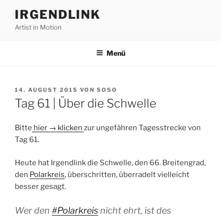
Zum
IRGENDLINK
Inhalt
Artist in Motion
springen
Menü
VERÖFFENTLICHT
14. AUGUST 2015
VON
SOSO
AM
Tag 61 | Über die Schwelle
Bitte
hier → klicken
zur ungefähren Tagesstrecke von
Tag 61.
Heute hat Irgendlink die Schwelle, den 66. Breitengrad,
den
Polarkreis
, überschritten, überradelt vielleicht
besser gesagt.
Wer den
#Polarkreis
nicht ehrt, ist des