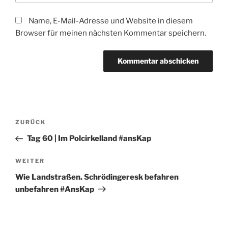
Name, E-Mail-Adresse und Website in diesem
Browser für meinen nächsten Kommentar speichern.
Beitragsnavigation
Vorheriger
ZURÜCK
Beitrag
Tag 60 | Im Polcirkelland #ansKap
Nächster
WEITER
Beitrag
Wie Landstraßen. Schrödingeresk befahren
unbefahren #AnsKap