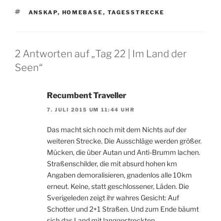
SCHLAGWÖRTER
ANSKAP
,
HOMEBASE
,
TAGESSTRECKE
2 Antworten auf „Tag 22 | Im Land der
Seen“
Recumbent Traveller
7. JULI 2015 UM 11:44 UHR
Das macht sich noch mit dem Nichts auf der
weiteren Strecke. Die Ausschläge werden größer.
Mücken, die über Autan und Anti-Brumm lachen.
Straßenschilder, die mit absurd hohen km
Angaben demoralisieren, gnadenlos alle 10km
erneut. Keine, statt geschlossener, Läden. Die
Sverigeleden zeigt ihr wahres Gesicht: Auf
Schotter und 2+1 Straßen. Und zum Ende bäumt
sich das Land mit langgestreckten