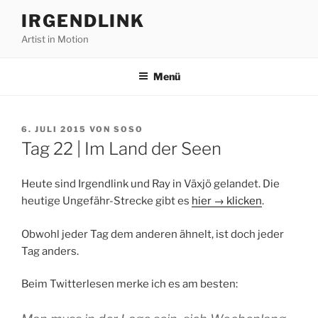
Zum
IRGENDLINK
Inhalt
Artist in Motion
springen
Menü
VERÖFFENTLICHT
6. JULI 2015
VON
SOSO
AM
Tag 22 | Im Land der Seen
Heute sind Irgendlink und Ray in Växjö gelandet. Die
heutige Ungefähr-Strecke gibt es
hier → klicken
.
Obwohl jeder Tag dem anderen ähnelt, ist doch jeder
Tag anders.
Beim Twitterlesen merke ich es am besten: