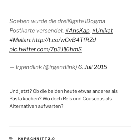
Soeben wurde die dreißigste iDogma
Postkarte versendet.
#AnsKap
.
#Unikat
#Mailart
http://t.co/wGvB4TfRZd
pic.twitter.com/7p3Jlj6hmS
— Irgendlink (@irgendlink)
6. Juli 2015
Und jetzt? Ob die beiden heute etwas anderes als
Pasta kochen? Wo doch Reis und Couscous als
Alternativen aufwarten?
KATEGORIEN
KAPSCHNITT2.0