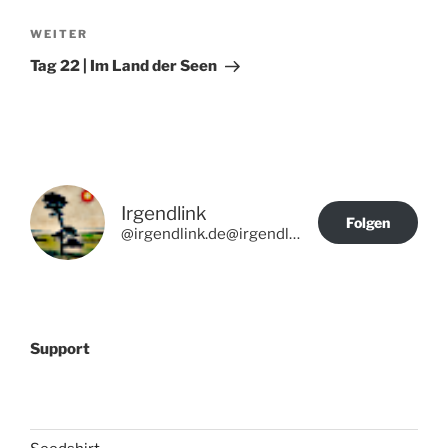
Nächster
WEITER
Beitrag
Tag 22 | Im Land der Seen
Irgendlink
Folgen
@irgendlink.de@irgendlink.de
Support