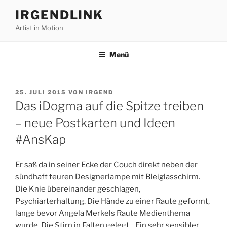
Zum
IRGENDLINK
Inhalt
Artist in Motion
springen
Menü
VERÖFFENTLICHT
25. JULI 2015
VON
IRGEND
AM
Das iDogma auf die Spitze treiben
– neue Postkarten und Ideen
#AnsKap
Er saß da in seiner Ecke der Couch direkt neben der
sündhaft teuren Designerlampe mit Bleiglasschirm.
Die Knie übereinander geschlagen,
Psychiarterhaltung. Die Hände zu einer Raute geformt,
lange bevor Angela Merkels Raute Medienthema
wurde. Die Stirn in Falten gelegt. „Ein sehr sensibler