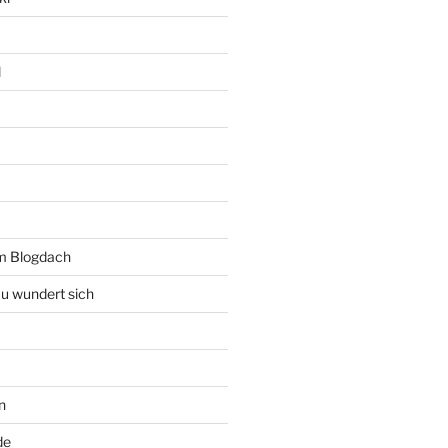
l
rm Blogdach
au wundert sich
n
de