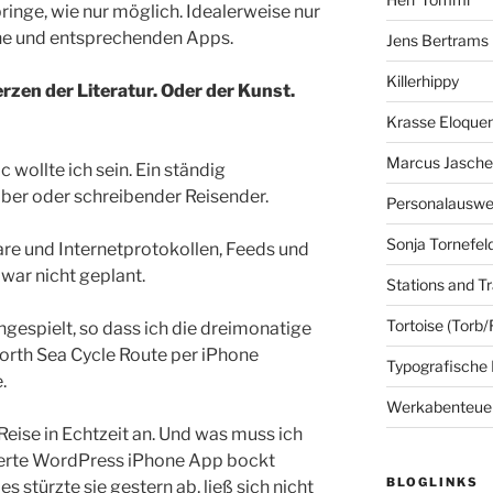
bringe, wie nur möglich. Idealerweise nur
ne und entsprechenden Apps.
Jens Bertrams
Killerhippy
rzen der Literatur. Oder der Kunst.
Krasse Eloque
Marcus Jasch
wollte ich sein. Ein ständig
iber oder schreibender Reisender.
Personalausw
Sonja Tornefel
re und Internetprotokollen, Feeds und
war nicht geplant.
Stations and Tr
Tortoise (Torb/
gespielt, so dass ich die dreimonatige
orth Sea Cycle Route per iPhone
Typografische
.
Werkabenteue
Reise in Echtzeit an. Und was muss ich
isierte WordPress iPhone App bockt
BLOGLINKS
 stürzte sie gestern ab, ließ sich nicht