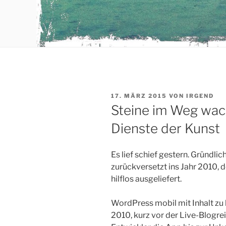
VERÖFFENTLICHT
17. MÄRZ 2015
VON
IRGEND
AM
Steine im Weg wac
Dienste der Kunst
Es lief schief gestern. Gründli
zurückversetzt ins Jahr 2010, 
hilflos ausgeliefert.
WordPress mobil mit Inhalt zu
2010, kurz vor der Live-Blogre