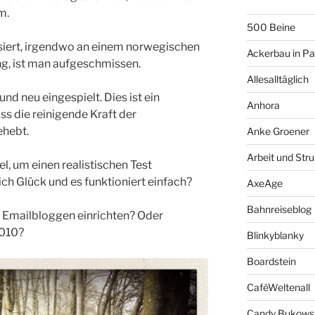
m.
500 Beine
iert, irgendwo an einem norwegischen
Ackerbau in P
g, ist man aufgeschmissen.
Allesalltäglich
nd neu eingespielt. Dies ist ein
Anhora
ass die reinigende Kraft der
ehebt.
Anke Groener
Arbeit und Stru
kel, um einen realistischen Test
ich Glück und es funktioniert einfach?
AxeAge
Bahnreiseblog
 Emailbloggen einrichten? Oder
2010?
Blinkyblanky
Boardstein
CaféWeltenall
Candy Bukows