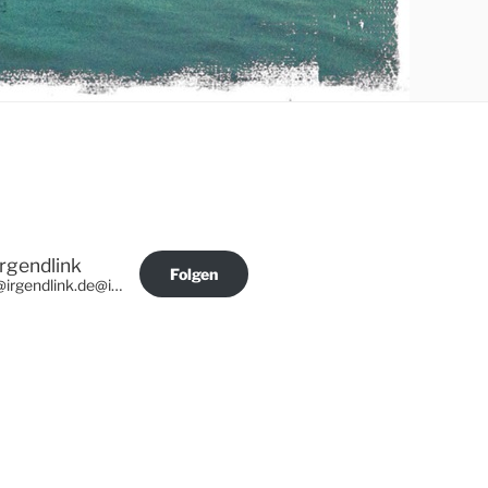
Irgendlink
Folgen
@irgendlink.de@irgendlink.de