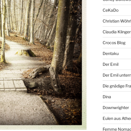
CeKaDo
Christian Wöhr
Claudia Klinger
Crocos Blog
Dentaku
Der Emil
Der Emil unte
Die gnädige Fr
Dina
Downwrighter
Eulen aus Athe
Femme Noma