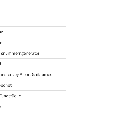
nz
en
eisnummerngenerator
d
ansfers by Albert Guillaumes
Fednet)
 Fundstücke
r