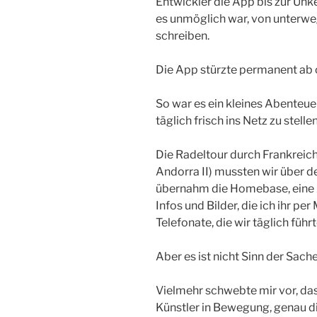
Entwickler die App bis zur Unk
es unmöglich war, von unterwe
schreiben.
Die App stürzte permanent ab o
So war es ein kleines Abenteue
täglich frisch ins Netz zu stellen
Die Radeltour durch Frankreic
Andorra II) mussten wir über 
übernahm die Homebase, eine A
Infos und Bilder, die ich ihr pe
Telefonate, die wir täglich führt
Aber es ist nicht Sinn der Sac
Vielmehr schwebte mir vor, dass 
Künstler in Bewegung, genau d