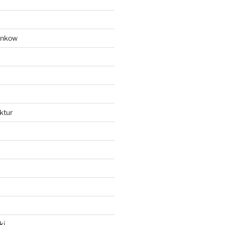
ankow
ktur
ki