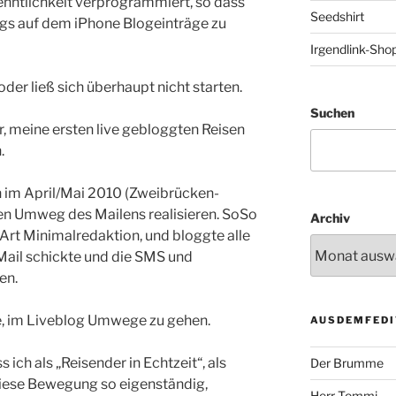
enntlichkeit verprogrammiert, so dass
Seedshirt
gs auf dem iPhone Blogeinträge zu
Irgendlink-Sho
der ließ sich überhaupt nicht starten.
Suchen
r, meine ersten live gebloggten Reisen
.
h im April/Mai 2010 (Zweibrücken-
den Umweg des Mailens realisieren. SoSo
Archiv
rt Minimalredaktion, und bloggte alle
r Mail schickte und die SMS und
en.
he, im Liveblog Umwege zu gehen.
AUSDEMFEDI
ich als „Reisender in Echtzeit“, als
Der Brumme
iese Bewegung so eigenständig,
Herr Tommi