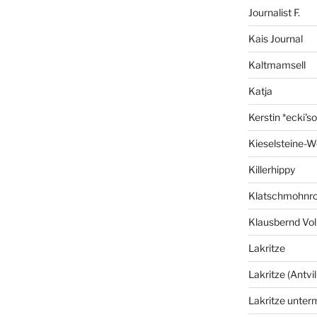
Journalist F.
Kais Journal
Kaltmamsell
Katja
Kerstin *ecki's
Kieselsteine-W
Killerhippy
Klatschmohnro
Klausbernd Vol
Lakritze
Lakritze (Antvil
Lakritze unter