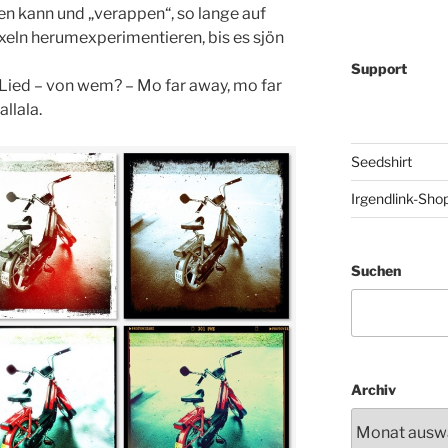
n kann und „verappen“, so lange auf
eln herumexperimentieren, bis es sjön
Support
 Lied – von wem? – Mo far away, mo far
llala.
Seedshirt
Irgendlink-Sho
Suchen
Archiv