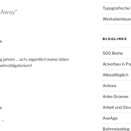
Typografische
 Away“
Werkabenteue
BLOGLINKS
R
500 Beine
ig jahren … ach, eigentlich keine üblen
Ackerbau in P
helmobligatorium!
Allesalltäglich
Anhora
Anke Groener
Arbeit und Stru
R
AxeAge
e …
Bahnreiseblog