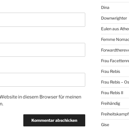
Dina
Downwrighter
Eulen aus Athe
Femme Noma
Forwardtherevo
Frau Facettenr
Frau Rebis
Frau Rebis – O
Frau Rebis II
Website in diesem Browser für meinen
Freihändig
n.
Freiheitskampf
Gise