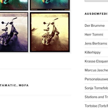
AUSDEMFEDI
Der Brumme
Herr Tommi
Jens Bertrams
Killerhippy
Krasse Eloque
Marcus Jasch
Personalausw
STAMATIC
,
MOFA
Sonja Tornefel
Stations and Tr
Tortoise (Torb/