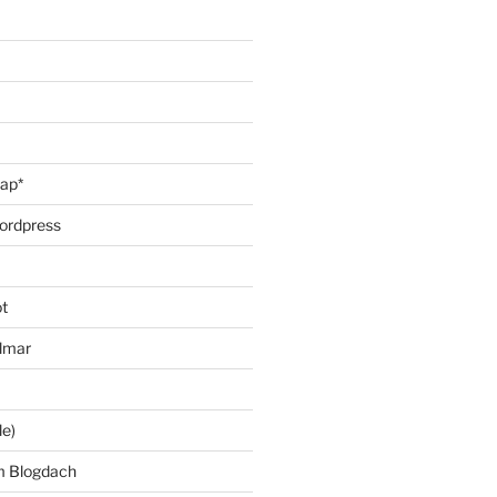
oap*
ordpress
t
lmar
le)
m Blogdach