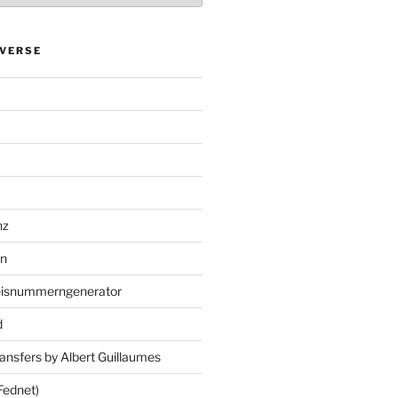
VERSE
nz
en
eisnummerngenerator
d
ansfers by Albert Guillaumes
Fednet)