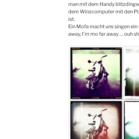
man mit dem Handy blitzdingse
dem Winzcomputer mit den Pix
ist.
Ein Mofa macht uns singen ein
away, I’m mo far away … ouh sha