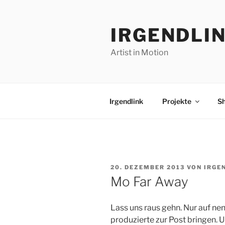
Zum
Inhalt
IRGENDLI
springen
Artist in Motion
Irgendlink
Projekte
S
VERÖFFENTLICHT
20. DEZEMBER 2013
VON
IRGE
AM
Mo Far Away
Lass uns raus gehn. Nur auf nen
produzierte zur Post bringen. Un