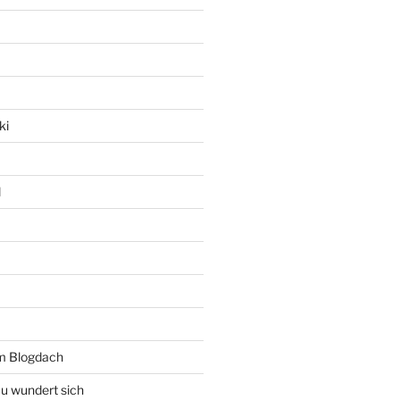
ki
l
rm Blogdach
au wundert sich