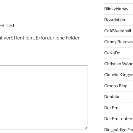
Blinkyblanky
Boardstein
entar
CaféWeltenall
 veröffentlicht.
Erforderliche Felder
Candy Bukows
CeKaDo
Christian Wöhr
Claudia Klinger
Crocos Blog
Dentaku
Der Emil
Der Emil unte
Die gnädige Fr