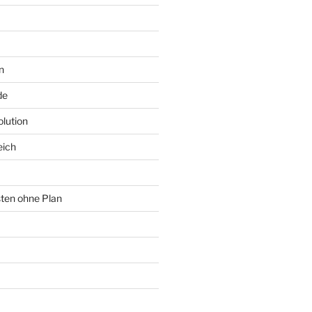
n
de
lution
eich
sten ohne Plan