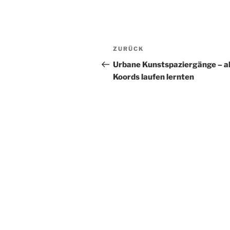
Beitragsnavigation
Vorheriger
ZURÜCK
Beitrag
Urbane Kunstspaziergänge – al
Koords laufen lernten