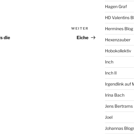
Hagen Graf
HD Valentins B
Hermines Blog
WEITER
Nächster
Beitrag
s die
Eiche
Hexenzauber
Hobokollektiv
Inch
Inch II
Irgendlink auf
Irina Bach
Jens Bertrams
Joel
Johannas Blog