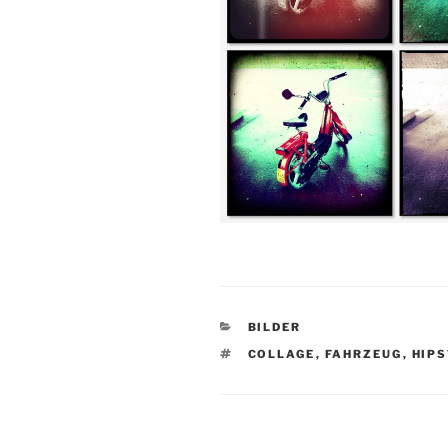
KATEGORIEN
BILDER
SCHLAGWÖRTER
COLLAGE
,
FAHRZEUG
,
HIP