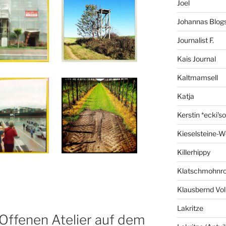
Joel
Johannas Blog
Journalist F.
Kais Journal
Kaltmamsell
Katja
Kerstin *ecki's
Kieselsteine-W
Killerhippy
Klatschmohnro
Klausbernd Vol
Lakritze
 Offenen Atelier auf dem