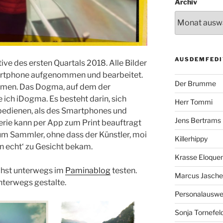
Archiv
AUSDEMFEDI
ive des ersten Quartals 2018. Alle Bilder
rtphone aufgenommen und bearbeitet.
Der Brumme
ismen. Das Dogma, auf dem der
 ich iDogma. Es besteht darin, sich
Herr Tommi
bedienen, als des Smartphones und
Jens Bertrams
erie kann per App zum Print beauftragt
m Sammler, ohne dass der Künstler, moi
Killerhippy
n echt‘ zu Gesicht bekam.
Krasse Eloque
ächst unterwegs im
Paminablog
testen.
Marcus Jasch
unterwegs gestalte.
Personalausw
Sonja Tornefel