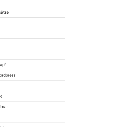
sätze
oap*
ordpress
t
lmar