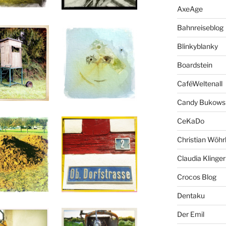
AxeAge
Bahnreiseblog
Blinkyblanky
Boardstein
CaféWeltenall
Candy Bukows
CeKaDo
Christian Wöhr
Claudia Klinger
Crocos Blog
Dentaku
Der Emil