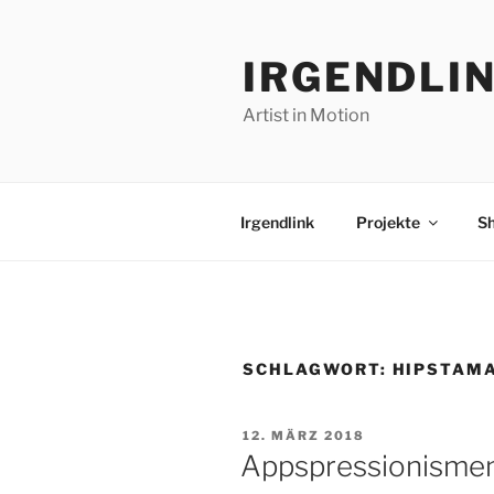
Zum
Inhalt
IRGENDLI
springen
Artist in Motion
Irgendlink
Projekte
S
SCHLAGWORT:
HIPSTAMA
VERÖFFENTLICHT
12. MÄRZ 2018
AM
Appspressionismen