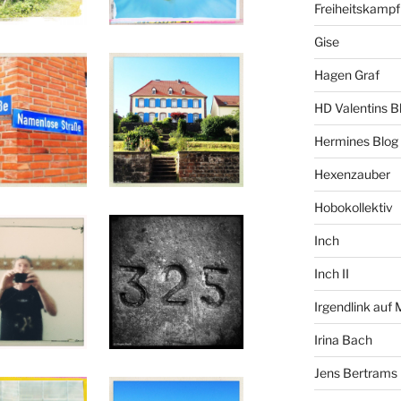
Freiheitskampf
Gise
Hagen Graf
HD Valentins B
Hermines Blog
Hexenzauber
Hobokollektiv
Inch
Inch II
Irgendlink auf
Irina Bach
Jens Bertrams