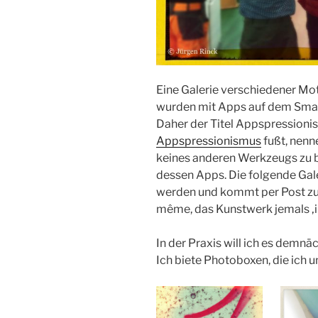
Eine Galerie verschiedener Mot
wurden mit Apps auf dem Sma
Daher der Titel Appspression
Appspressionismus
fußt, nenne
keines anderen Werkzeugs zu 
dessen Apps. Die folgende Gal
werden und kommt per Post zu
même, das Kunstwerk jemals ‚i
In der Praxis will ich es demn
Ich biete Photoboxen, die ich 