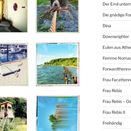
Der Emil unte
Die gnädige Fr
Dina
Downwrighter
Eulen aus Athe
Femme Noma
Forwardtherevo
Frau Facettenr
Frau Rebis
Frau Rebis – O
Frau Rebis II
Freihändig