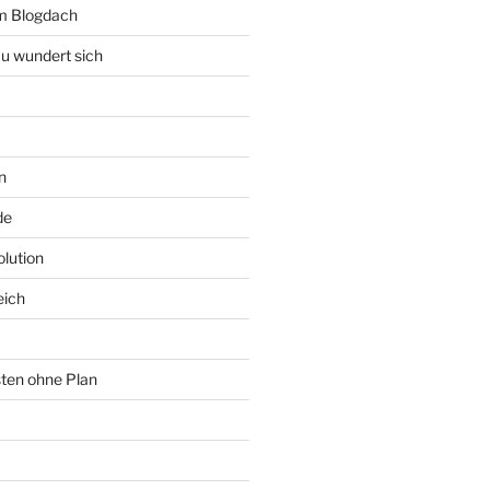
rm Blogdach
au wundert sich
n
de
lution
eich
sten ohne Plan