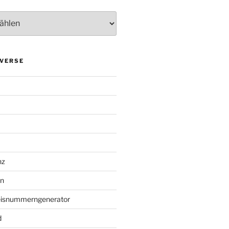
VERSE
nz
en
eisnummerngenerator
d