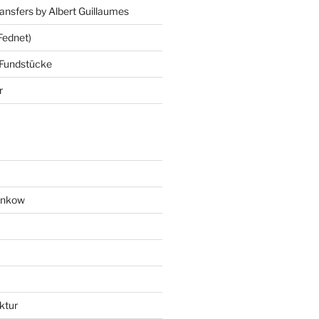
ansfers by Albert Guillaumes
Fednet)
 Fundstücke
r
ankow
ktur