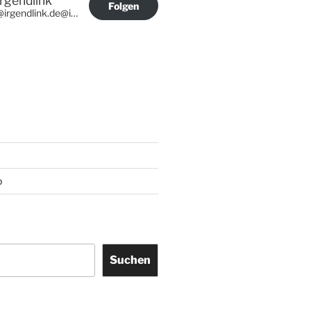
Irgendlink
Folgen
@irgendlink.de@irgendlink.de
p
Suchen