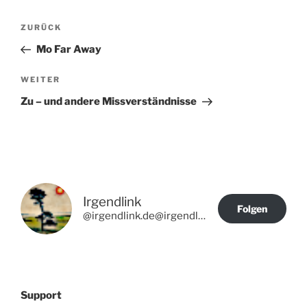
Beitragsnavigation
Vorheriger
ZURÜCK
Beitrag
Mo Far Away
Nächster
WEITER
Beitrag
Zu – und andere Missverständnisse
Irgendlink
Folgen
@irgendlink.de@irgendlink.de
Support