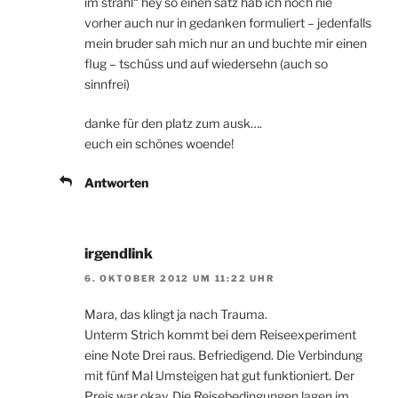
im strahl“ hey so einen satz hab ich noch nie
vorher auch nur in gedanken formuliert – jedenfalls
mein bruder sah mich nur an und buchte mir einen
flug – tschüss und auf wiedersehn (auch so
sinnfrei)
danke für den platz zum ausk….
euch ein schönes woende!
Antworten
irgendlink
6. OKTOBER 2012 UM 11:22 UHR
Mara, das klingt ja nach Trauma.
Unterm Strich kommt bei dem Reiseexperiment
eine Note Drei raus. Befriedigend. Die Verbindung
mit fünf Mal Umsteigen hat gut funktioniert. Der
Preis war okay. Die Reisebedingungen lagen im