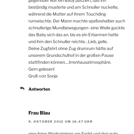
gegenüber war ein Baby platziert, das ihn
beständig musterte und am Schnuller nuckelte,
während die Mutter auf ihrem Touchding
rumwischte. Der Mann machte spaßeshalber auch
schnullerige Mundbewegungen- eine Weile guckte
das Baby sich das an, bis es ein Erbarmen hatte
und ihm den Schnuller reichte…Lieb, gelle.
Deine Zugfahrt ohne Zug drumrum hätte auf
unserem Grundschulhof in der großen Pause
stattfinden können….Irrenhausatmosphäre.
Gern gelesen!
Gruß von Sonja
Antworten
Frau Blau
9. OKTOBER 2012 UM 16:47 UHR
eine feine Wortspielerei am Ende! und drei gute