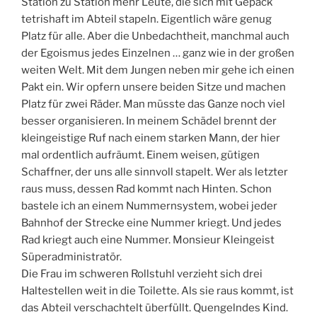
Station zu Station mehr Leute, die sich mit Gepäck
tetrishaft im Abteil stapeln. Eigentlich wäre genug
Platz für alle. Aber die Unbedachtheit, manchmal auch
der Egoismus jedes Einzelnen … ganz wie in der großen
weiten Welt. Mit dem Jungen neben mir gehe ich einen
Pakt ein. Wir opfern unsere beiden Sitze und machen
Platz für zwei Räder. Man müsste das Ganze noch viel
besser organisieren. In meinem Schädel brennt der
kleingeistige Ruf nach einem starken Mann, der hier
mal ordentlich aufräumt. Einem weisen, gütigen
Schaffner, der uns alle sinnvoll stapelt. Wer als letzter
raus muss, dessen Rad kommt nach Hinten. Schon
bastele ich an einem Nummernsystem, wobei jeder
Bahnhof der Strecke eine Nummer kriegt. Und jedes
Rad kriegt auch eine Nummer. Monsieur Kleingeist
Süperadministratör.
Die Frau im schweren Rollstuhl verzieht sich drei
Haltestellen weit in die Toilette. Als sie raus kommt, ist
das Abteil verschachtelt überfüllt. Quengelndes Kind.