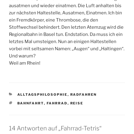
ausatmen und wieder einatmen. Die Luft anhalten bis
zur nächsten Haltestelle, Ausatmen, Einatmen. Ich bin
ein Fremdkörper, eine Thrombose, die den
Stoffwechsel behindert. Den letzten Atemzug wird die
Regionalbahn in Basel tun. Endstation. Da muss ich ein
letztes Mal umsteigen. Nun an einigen Haltestellen
vorbei mit seltsamen Namen: „Augen“ und „Haltingen“.
Und warum?
Weil am Rhein!
KATEGORIEN
ALLTAGSPHILOSOPHIE
,
RADFAHREN
SCHLAGWÖRTER
BAHNFAHRT
,
FAHRRAD
,
REISE
14 Antworten auf „Fahrrad-Tetris“