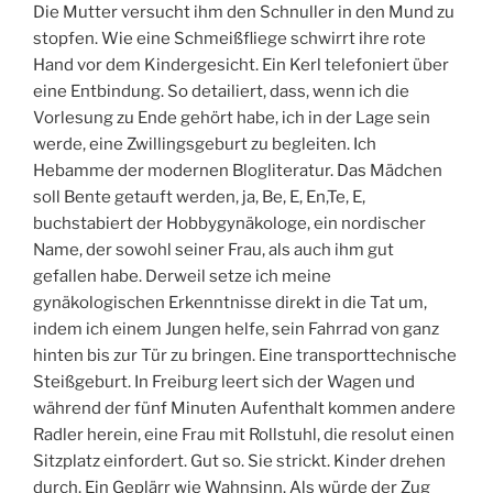
Die Mutter versucht ihm den Schnuller in den Mund zu
stopfen. Wie eine Schmeißfliege schwirrt ihre rote
Hand vor dem Kindergesicht. Ein Kerl telefoniert über
eine Entbindung. So detailiert, dass, wenn ich die
Vorlesung zu Ende gehört habe, ich in der Lage sein
werde, eine Zwillingsgeburt zu begleiten. Ich
Hebamme der modernen Blogliteratur. Das Mädchen
soll Bente getauft werden, ja, Be, E, En,Te, E,
buchstabiert der Hobbygynäkologe, ein nordischer
Name, der sowohl seiner Frau, als auch ihm gut
gefallen habe. Derweil setze ich meine
gynäkologischen Erkenntnisse direkt in die Tat um,
indem ich einem Jungen helfe, sein Fahrrad von ganz
hinten bis zur Tür zu bringen. Eine transporttechnische
Steißgeburt. In Freiburg leert sich der Wagen und
während der fünf Minuten Aufenthalt kommen andere
Radler herein, eine Frau mit Rollstuhl, die resolut einen
Sitzplatz einfordert. Gut so. Sie strickt. Kinder drehen
durch. Ein Geplärr wie Wahnsinn. Als würde der Zug