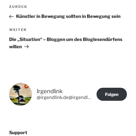
Beitragsnavigation
Vorheriger
ZURÜCK
Beitrag
Künstler in Bewegung sollten in Bewegung sein
Nächster
WEITER
Beitrag
Die „Situation“ – Bloggen um des Bloglesendürfens
willen
Irgendlink
Folgen
@irgendlink.de@irgendlink.de
Support