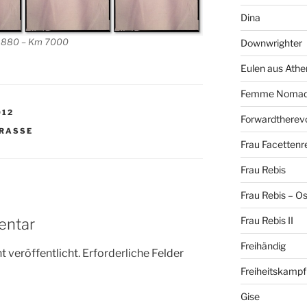
Dina
880 – Km 7000
Downwrighter
Eulen aus Athe
Femme Noma
012
Forwardtherevo
RASSE
Frau Facettenr
Frau Rebis
Frau Rebis – O
Frau Rebis II
entar
Freihändig
 veröffentlicht.
Erforderliche Felder
Freiheitskampf
Gise