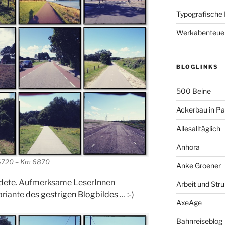
Typografische
Werkabenteue
BLOGLINKS
500 Beine
Ackerbau in P
Allesalltäglich
Anhora
720 – Km 6870
Anke Groener
endete. Aufmerksame LeserInnen
Arbeit und Stru
ariante
des gestrigen Blogbildes
… :-)
AxeAge
Bahnreiseblog