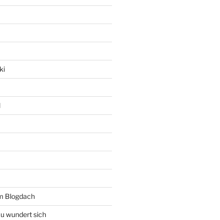
ki
l
rm Blogdach
au wundert sich