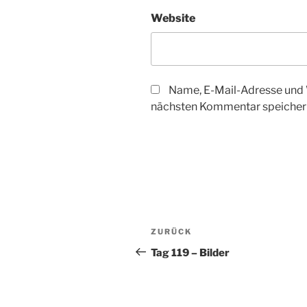
Website
Name, E-Mail-Adresse und 
nächsten Kommentar speicher
Beitragsnavigation
Vorheriger
ZURÜCK
Beitrag
Tag 119 – Bilder