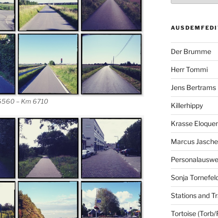
AUSDEMFEDI
Der Brumme
Herr Tommi
Jens Bertrams
6560 – Km 6710
Killerhippy
Krasse Eloque
Marcus Jasch
Personalausw
Sonja Tornefel
Stations and Tr
Tortoise (Torb/