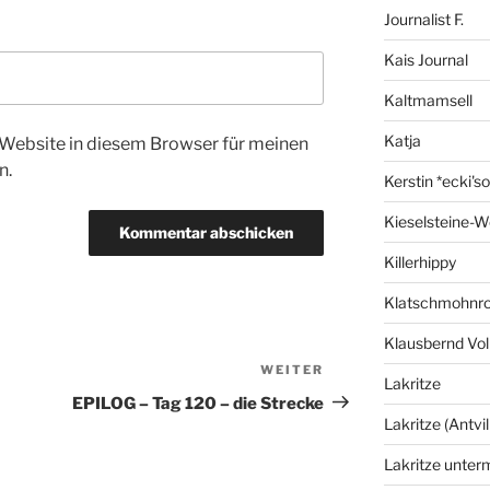
Journalist F.
Kais Journal
Kaltmamsell
Katja
Website in diesem Browser für meinen
n.
Kerstin *ecki's
Kieselsteine-W
Killerhippy
Klatschmohnro
Klausbernd Vol
WEITER
Nächster
Lakritze
Beitrag
EPILOG – Tag 120 – die Strecke
Lakritze (Antvil
Lakritze unter