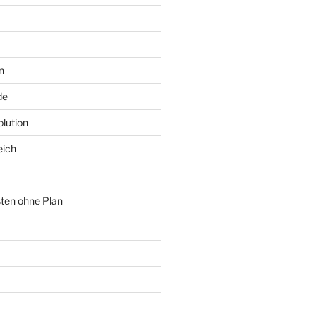
n
de
lution
eich
sten ohne Plan