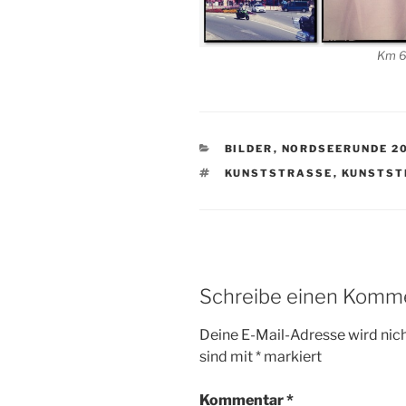
Km 6
KATEGORIEN
BILDER
,
NORDSEERUNDE 2
SCHLAGWÖRTER
KUNSTSTRASSE
,
KUNSTST
Schreibe einen Komm
Deine E-Mail-Adresse wird nicht
sind mit
*
markiert
Kommentar
*