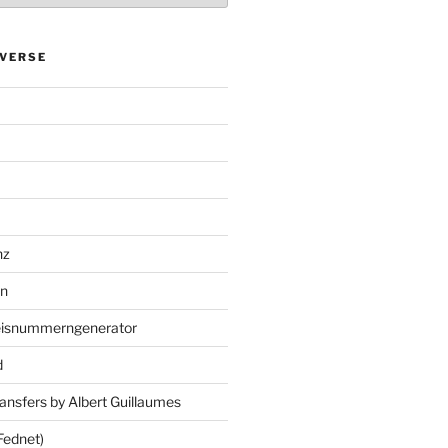
VERSE
nz
en
eisnummerngenerator
d
ansfers by Albert Guillaumes
Fednet)