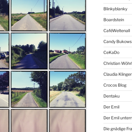
Blinkyblanky
Boardstein
CaféWeltenall
Candy Bukows
CeKaDo
Christian Wöhr
Claudia Klinger
Crocos Blog
Dentaku
Der Emil
Der Emil unte
Die gnädige Fr