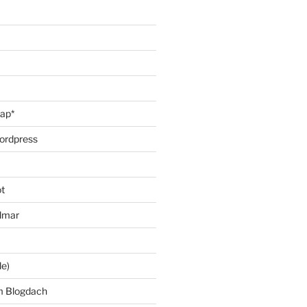
oap*
ordpress
t
lmar
le)
m Blogdach