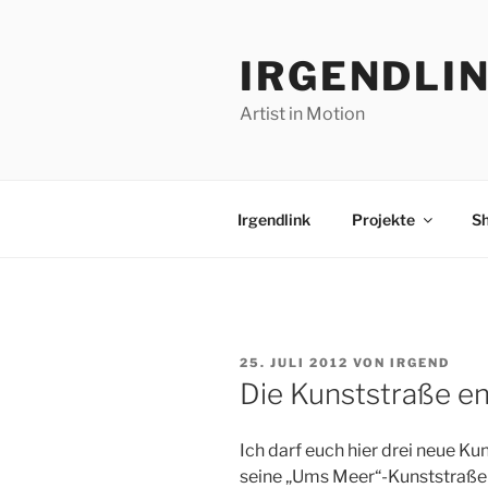
Zum
Inhalt
IRGENDLI
springen
Artist in Motion
Irgendlink
Projekte
S
VERÖFFENTLICHT
25. JULI 2012
VON
IRGEND
AM
Die Kunststraße en
Ich darf euch hier drei neue Ku
seine „Ums Meer“-Kunststraße 