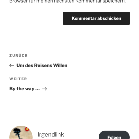
Browser für meinen nächsten Kommentar speichern.
Beitragsnavigation
Vorheriger
ZURÜCK
Beitrag
Um des Reisens Willen
Nächster
WEITER
Beitrag
By the way …
Irgendlink
Folgen