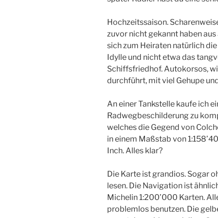
Hochzeitssaison. Scharenweise 
zuvor nicht gekannt haben aus
sich zum Heiraten natürlich di
Idylle und nicht etwa das tan
Schiffsfriedhof. Autokorsos, w
durchführt, mit viel Gehupe un
An einer Tankstelle kaufe ich 
Radwegbeschilderung zu kompen
welches die Gegend von Colche
in einem Maßstab von 1:158’400
Inch. Alles klar?
Die Karte ist grandios. Sogar o
lesen. Die Navigation ist ähnlic
Michelin 1:200’000 Karten. All
problemlos benutzen. Die gelbe