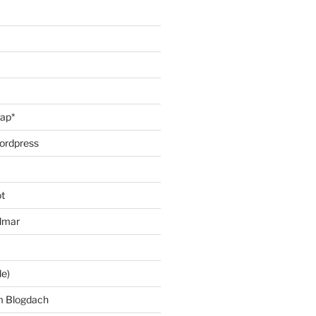
oap*
ordpress
t
lmar
le)
m Blogdach