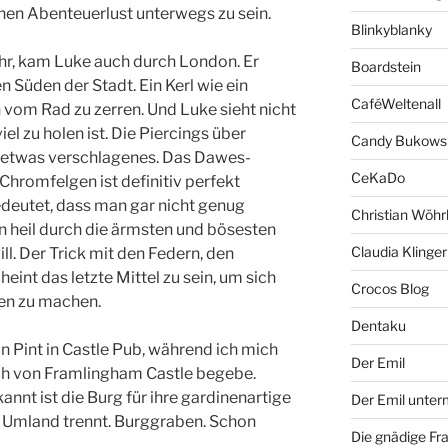
nen Abenteuerlust unterwegs zu sein.
Blinkyblanky
ahr, kam Luke auch durch London. Er
Boardstein
n Süden der Stadt. Ein Kerl wie ein
CaféWeltenall
n vom Rad zu zerren. Und Luke sieht nicht
iel zu holen ist. Die Piercings über
Candy Bukows
 etwas verschlagenes. Das Dawes-
CeKaDo
hromfelgen ist definitiv perfekt
deutet, dass man gar nicht genug
Christian Wöhr
 heil durch die ärmsten und bösesten
Claudia Klinger
. Der Trick mit den Federn, den
cheint das letzte Mittel zu sein, um sich
Crocos Blog
en zu machen.
Dentaku
 Pint in Castle Pub, während ich mich
Der Emil
ch von Framlingham Castle begebe.
annt ist die Burg für ihre gardinenartige
Der Emil unte
 Umland trennt. Burggraben. Schon
Die gnädige Fr