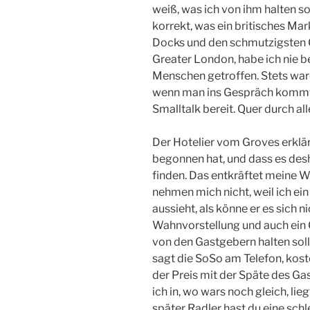
weiß, was ich von ihm halten sol
korrekt, was ein britisches Mar
Docks und den schmutzigsten 
Greater London, habe ich nie b
Menschen getroffen. Stets ware
wenn man ins Gespräch kommt,
Smalltalk bereit. Quer durch all
Der Hotelier vom Groves erklär
begonnen hat, und dass es des
finden. Das entkräftet meine 
nehmen mich nicht, weil ich ein
aussieht, als könne er es sich ni
Wahnvorstellung und auch ein G
von den Gastgebern halten soll,
sagt die SoSo am Telefon, koste
der Preis mit der Späte des Ga
ich in, wo wars noch gleich, li
später Radler hast du eine sch