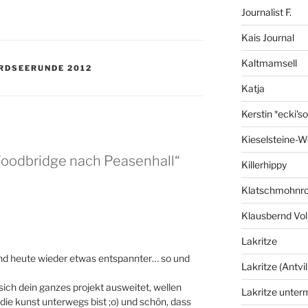
Journalist F.
Kais Journal
Kaltmamsell
RDSEERUNDE 2012
Katja
Kerstin *ecki's
Kieselsteine-W
Woodbridge nach Peasenhall“
Killerhippy
Klatschmohnro
Klausbernd Vol
Lakritze
und heute wieder etwas entspannter… so und
Lakritze (Antvil
 sich dein ganzes projekt ausweitet, wellen
Lakritze unter
 die kunst unterwegs bist ;o) und schön, dass