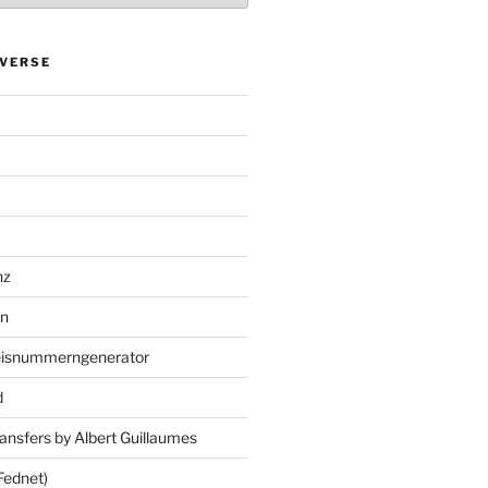
VERSE
nz
en
eisnummerngenerator
d
ansfers by Albert Guillaumes
Fednet)