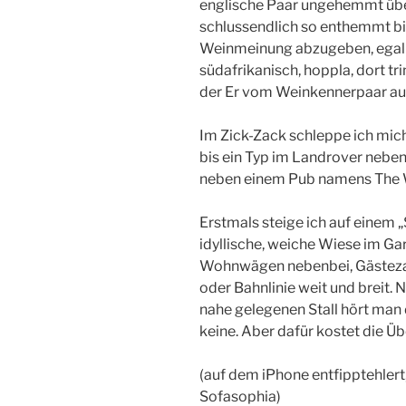
englische Paar ungehemmt über
schlussendlich so enthemmt bi
Weinmeinung abzugeben, egal ob
südafrikanisch, hoppla, dort tr
der Er vom Weinkennerpaar auf.
Im Zick-Zack schleppe ich mich
bis ein Typ im Landrover nebe
neben einem Pub namens The W
Erstmals steige ich auf einem „
idyllische, weiche Wiese im Ga
Wohnwägen nebenbei, Gästezah
oder Bahnlinie weit und breit.
nahe gelegenen Stall hört man 
keine. Aber dafür kostet die Ü
(auf dem iPhone entfipptehlert
Sofasophia)