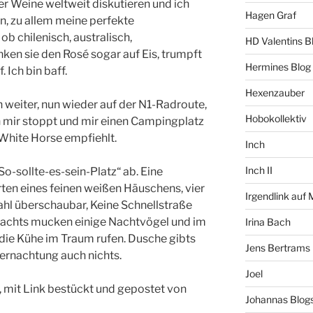
 Weine weltweit diskutieren und ich
Hagen Graf
n, zu allem meine perfekte
 chilenisch, australisch,
HD Valentins B
inken sie den Rosé sogar auf Eis, trumpft
Hermines Blog
 Ich bin baff.
Hexenzauber
 weiter, nun wieder auf der N1-Radroute,
Hobokollektiv
n mir stoppt und mir einen Campingplatz
hite Horse empfiehlt.
Inch
Inch II
So-sollte-es-sein-Platz“ ab. Eine
rten eines feinen weißen Häuschens, vier
Irgendlink auf
l überschaubar, Keine Schnellstraße
 Nachts mucken einige Nachtvögel und im
Irina Bach
die Kühe im Traum rufen. Dusche gibts
Jens Bertrams
bernachtung auch nichts.
Joel
, mit Link bestückt und gepostet von
Johannas Blog