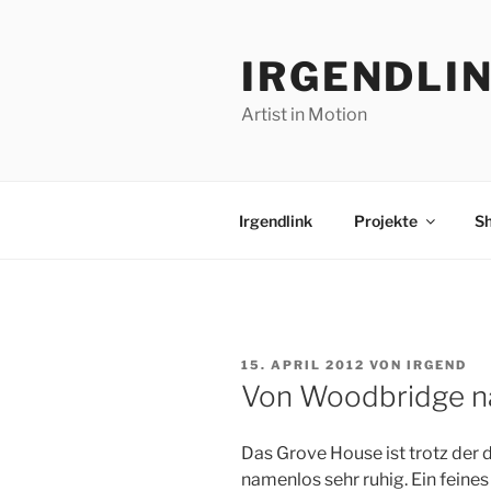
Zum
Inhalt
IRGENDLI
springen
Artist in Motion
Irgendlink
Projekte
S
VERÖFFENTLICHT
15. APRIL 2012
VON
IRGEND
AM
Von Woodbridge n
Das Grove House ist trotz der 
namenlos sehr ruhig. Ein feines