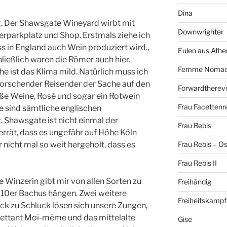
Dina
. Der Shawsgate Wineyard wirbt mit
Downwrighter
erparkplatz und Shop. Erstmals ziehe ich
s in England auch Wein produziert wird.,
Eulen aus Athe
ließlich waren die Römer auch hier.
Femme Noma
 ist das Klima mild. Natürlich muss ich
 forschender Reisender der Sache auf den
Forwardtherevo
ße Weine, Rosé und sogar ein Rotwein
Frau Facettenr
te sind sämtliche englischen
 Shawsgate ist nicht einmal der
Frau Rebis
verrät, dass es ungefähr auf Höhe Köln
r nicht mal so weit hergeholt, dass es
Frau Rebis – O
Frau Rebis II
ie Winzerin gibt mir von allen Sorten zu
Freihändig
010er Bachus hängen. Zwei weitere
Freiheitskampf
ck zu Schluck lösen sich unsere Zungen,
ilettant Moi-même und das mittelalte
Gise