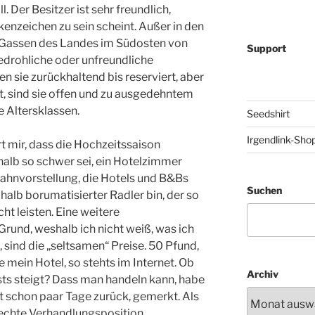
l. Der Besitzer ist sehr freundlich,
kenzeichen zu sein scheint. Außer in den
Gassen des Landes im Südosten von
Support
edrohliche oder unfreundliche
n sie zurückhaltend bis reserviert, aber
 sind sie offen und zu ausgedehntem
e Altersklassen.
Seedshirt
Irgendlink-Sho
t mir, dass die Hochzeitssaison
halb so schwer sei, ein Hotelzimmer
Wahnvorstellung, die Hotels und B&Bs
Suchen
 halb borumatisierter Radler bin, der so
cht leisten. Eine weitere
rund, weshalb ich nicht weiß, was ich
 sind die „seltsamen“ Preise. 50 Pfund,
 mein Hotel, so stehts im Internet. Ob
Archiv
sts steigt? Dass man handeln kann, habe
egt schon paar Tage zurück, gemerkt. Als
lechte Verhandlungsposition.