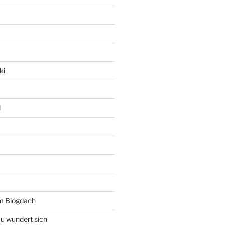
ki
l
rm Blogdach
au wundert sich