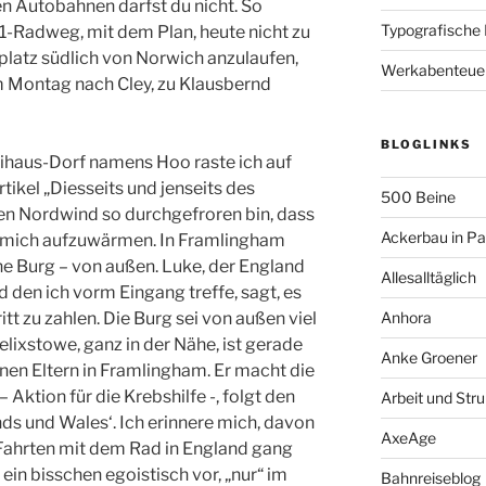
n Autobahnen darfst du nicht. So
Typografische
1-Radweg, mit dem Plan, heute nicht zu
platz südlich von Norwich anzulaufen,
Werkabenteue
m Montag nach Cley, zu Klausbernd
BLOGLINKS
ihaus-Dorf namens Hoo raste ich auf
ikel „Diesseits und jenseits des
500 Beine
ten Nordwind so durchgefroren bin, dass
Ackerbau in P
m mich aufzuwärmen. In Framlingham
che Burg – von außen. Luke, der England
Allesalltäglich
 den ich vorm Eingang treffe, sagt, es
ritt zu zahlen. Die Burg sei von außen viel
Anhora
ixstowe, ganz in der Nähe, ist gerade
Anke Groener
inen Eltern in Framlingham. Er macht die
 Aktion für die Krebshilfe -, folgt den
Arbeit und Stru
ds und Wales‘. Ich erinnere mich, davon
AxeAge
-Fahrten mit dem Rad in England gang
ein bisschen egoistisch vor, „nur“ im
Bahnreiseblog