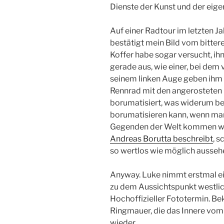
Dienste der Kunst und der eige
Auf einer Radtour im letzten J
bestätigt mein Bild vom bittere
Koffer habe sogar versucht, ih
gerade aus, wie einer, bei dem v
seinem linken Auge geben ihm
Rennrad mit den angerosteten C
borumatisiert, was widerum be
borumatisieren kann, wenn man
Gegenden der Welt kommen will
Andreas Borutta beschreibt
, s
so wertlos wie möglich ausseh
Anyway. Luke nimmt erstmal ein
zu dem Aussichtspunkt westli
Hochoffizieller Fototermin. Bek
Ringmauer, die das Innere vom
wieder.