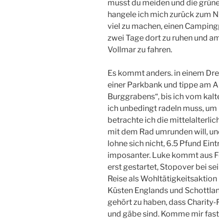
musst du meiden und die grüne
hangele ich mich zurück zum N
viel zu machen, einen Camping
zwei Tage dort zu ruhen und a
Vollmar zu fahren.
Es kommt anders. in einem Dre
einer Parkbank und tippe am Art
Burggrabens“, bis ich vom kal
ich unbedingt radeln muss, u
betrachte ich die mittelalterli
mit dem Rad umrunden will, und
lohne sich nicht, 6.5 Pfund Eint
imposanter. Luke kommt aus Fel
erst gestartet, Stopover bei se
Reise als Wohltätigkeitsaktion –
Küsten Englands und Schottlan
gehört zu haben, dass Charity
und gäbe sind. Komme mir fast 