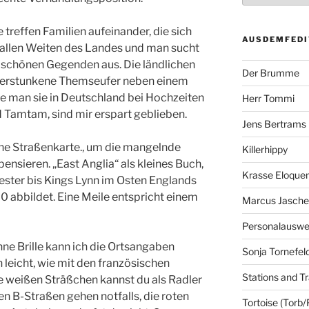
treffen Familien aufeinander, die sich
AUSDEMFEDI
 allen Weiten des Landes und man sucht
e schönen Gegenden aus. Die ländlichen
Der Brumme
gverstunkene Themseufer neben einem
ie man sie in Deutschland bei Hochzeiten
Herr Tommi
d Tamtam, sind mir erspart geblieben.
Jens Bertrams
eine Straßenkarte., um die mangelnde
Killerhippy
sieren. „East Anglia“ als kleines Buch,
Krasse Eloque
ster bis Kings Lynn im Osten Englands
 abbildet. Eine Meile entspricht einem
Marcus Jasch
Personalausw
hne Brille kann ich die Ortsangaben
Sonja Tornefel
h leicht, wie mit den französischen
Stations and Tr
e weißen Sträßchen kannst du als Radler
n B-Straßen gehen notfalls, die roten
Tortoise (Torb/