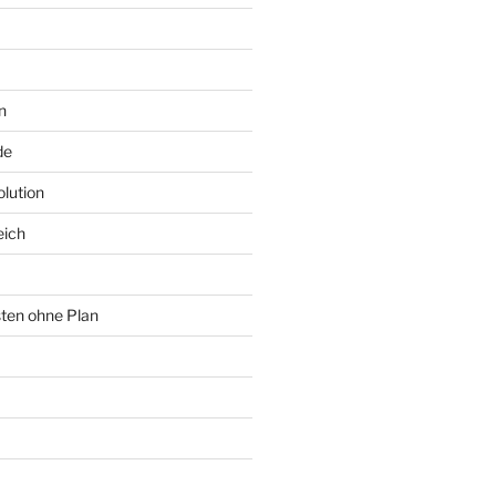
n
de
lution
eich
sten ohne Plan