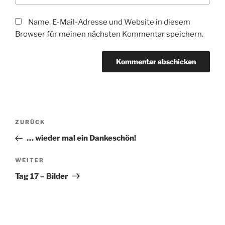
Name, E-Mail-Adresse und Website in diesem
Browser für meinen nächsten Kommentar speichern.
Beitragsnavigation
Vorheriger
ZURÜCK
Beitrag
… wieder mal ein Dankeschön!
Nächster
WEITER
Beitrag
Tag 17 – Bilder