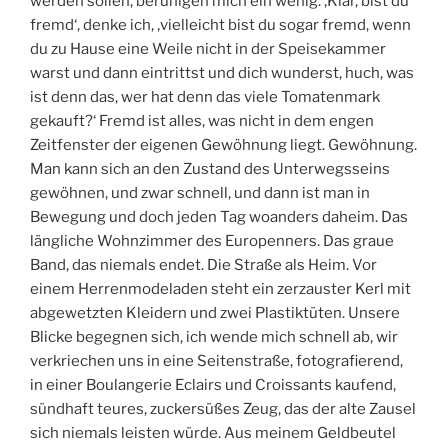
werden sollen, beruhigen mich ein wenig. ‚Klar, bist du
fremd‘, denke ich, ‚vielleicht bist du sogar fremd, wenn
du zu Hause eine Weile nicht in der Speisekammer
warst und dann eintrittst und dich wunderst, huch, was
ist denn das, wer hat denn das viele Tomatenmark
gekauft?‘ Fremd ist alles, was nicht in dem engen
Zeitfenster der eigenen Gewöhnung liegt. Gewöhnung.
Man kann sich an den Zustand des Unterwegsseins
gewöhnen, und zwar schnell, und dann ist man in
Bewegung und doch jeden Tag woanders daheim. Das
längliche Wohnzimmer des Europenners. Das graue
Band, das niemals endet. Die Straße als Heim. Vor
einem Herrenmodeladen steht ein zerzauster Kerl mit
abgewetzten Kleidern und zwei Plastiktüten. Unsere
Blicke begegnen sich, ich wende mich schnell ab, wir
verkriechen uns in eine Seitenstraße, fotografierend,
in einer Boulangerie Eclairs und Croissants kaufend,
sündhaft teures, zuckersüßes Zeug, das der alte Zausel
sich niemals leisten würde. Aus meinem Geldbeutel