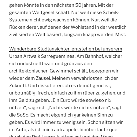
gehen könnte in den nächsten 50 jahren. Mit der
gesamten Weltgesellschaft. Nur weil diese Scheiß-
Systeme nicht ewig wachsen können. Nur, weil die
Rücken derer, auf denen der Wohlstand in der westlich
zivilisierten Welt basiert, langsam knapp werden. Mist.
Wunderbare Stadtansichten entstehen bei unserem
Urban Artwalk Sarreguemines
. Am Bahnhof, welcher
sich industriell bizarr und grün aus dem
architektonischen Gewimmel schält, begegnen wir
wieder dem Zausel. Meinem verwahrlosten Ich der
Zukunft. Und diskutieren, ob es demütigend ist,
unbotmäßig, frech, einfach zu ihm rüber zu gehen, und
ihm Geld zu geben. „Ein Euro würde sowieso nix
nützen“, sage ich. „Nichts würde nichts nützen“, sagt
die SoSo. Es macht eigentlich gar keinen Sinn zu
geben. Es wird immer zu wenig sein. Schon sitzen wir
im Auto, als ich mich aufrappele, hinüber laufe quer
durch den Parkl vorm Justizpalast und den Mann