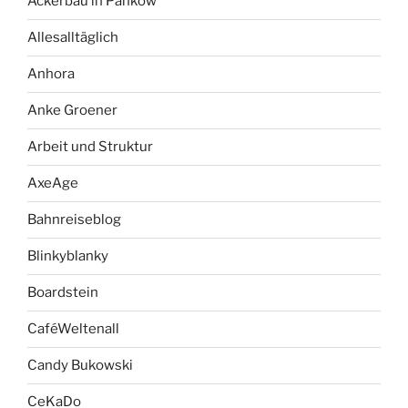
Ackerbau in Pankow
Allesalltäglich
Anhora
Anke Groener
Arbeit und Struktur
AxeAge
Bahnreiseblog
Blinkyblanky
Boardstein
CaféWeltenall
Candy Bukowski
CeKaDo