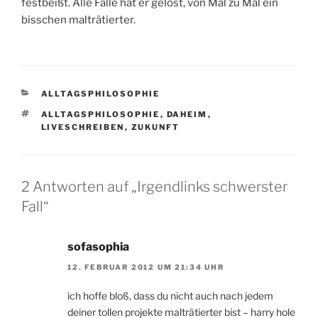
festbeißt. Alle Fälle hat er gelöst, von Mal zu Mal ein
bisschen malträtierter.
KATEGORIEN
ALLTAGSPHILOSOPHIE
SCHLAGWÖRTER
ALLTAGSPHILOSOPHIE
,
DAHEIM
,
LIVESCHREIBEN
,
ZUKUNFT
2 Antworten auf „Irgendlinks schwerster
Fall“
sofasophia
12. FEBRUAR 2012 UM 21:34 UHR
ich hoffe bloß, dass du nicht auch nach jedem
deiner tollen projekte malträtierter bist – harry hole