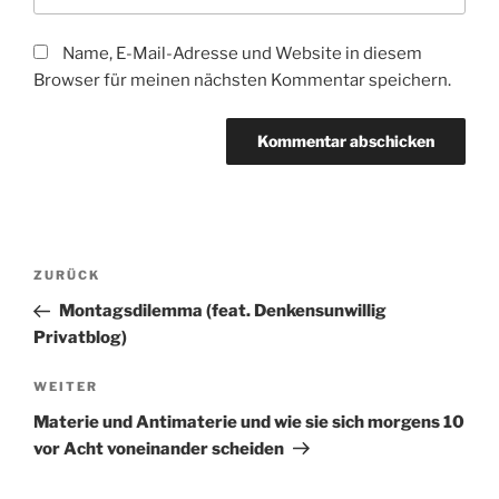
Name, E-Mail-Adresse und Website in diesem
Browser für meinen nächsten Kommentar speichern.
Beitragsnavigation
Vorheriger
ZURÜCK
Beitrag
Montagsdilemma (feat. Denkensunwillig
Privatblog)
Nächster
WEITER
Beitrag
Materie und Antimaterie und wie sie sich morgens 10
vor Acht voneinander scheiden