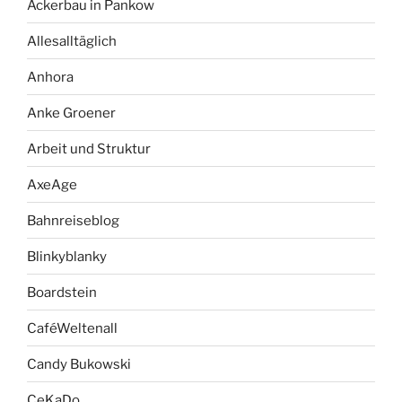
Ackerbau in Pankow
Allesalltäglich
Anhora
Anke Groener
Arbeit und Struktur
AxeAge
Bahnreiseblog
Blinkyblanky
Boardstein
CaféWeltenall
Candy Bukowski
CeKaDo